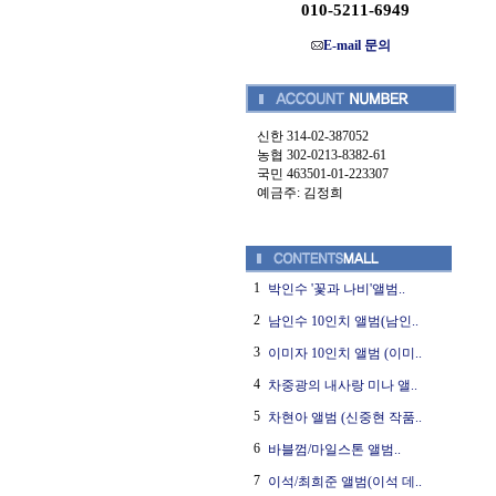
010-5211-6949
E-mail 문의
신한 314-02-387052
농협 302-0213-8382-61
국민 463501-01-223307
예금주: 김정희
1
박인수 '꽃과 나비'앨범..
2
남인수 10인치 앨범(남인..
3
이미자 10인치 앨범 (이미..
4
차중광의 내사랑 미나 앨..
5
차현아 앨범 (신중현 작품..
6
바블껌/마일스톤 앨범..
7
이석/최희준 앨범(이석 데..