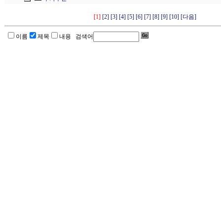
[1]
[2]
[3]
[4]
[5]
[6]
[7]
[8]
[9]
[10]
[다음]
이름
제목
내용 검색어