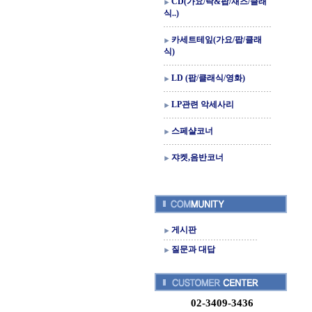
CD(가요/락&팝/재즈/클래
식..)
카세트테잎(가요/팝/클래
식)
LD (팝/클래식/영화)
LP관련 악세사리
스페샬코너
쟈켓,음반코너
게시판
질문과 대답
02-3409-3436