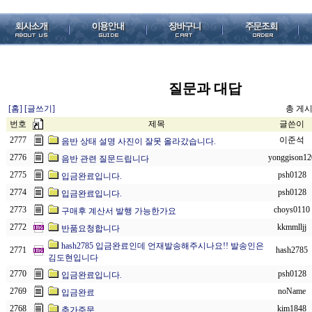
질문과 대답
[홈]
[글쓰기]
총 게시물
번호
제목
글쓴이
2777
이준석
음반 상태 설명 사진이 잘못 올라갔습니다.
2776
yonggison12
음반 관련 질문드립니다
2775
psh0128
입금완료입니다.
2774
psh0128
입금완료입니다.
2773
choys0110
구매후 계산서 발행 가능한가요
2772
kkmmlljj
반품요청합니다
hash2785 입금완료인데 언재발송해주시나요!! 발송인은
2771
hash2785
김도현입니다
2770
psh0128
입금완료입니다.
2769
noName
입금완료
2768
kim1848
추가주문