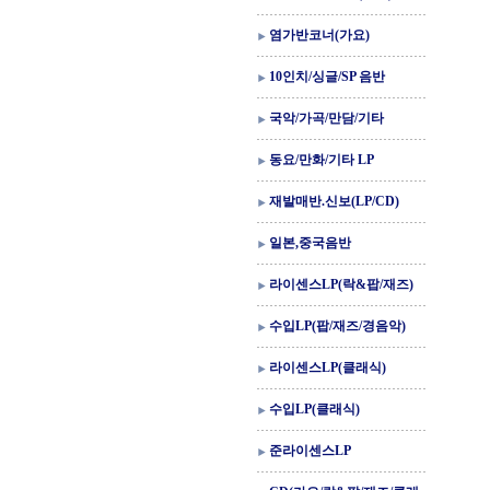
염가반코너(가요)
10인치/싱글/SP 음반
국악/가곡/만담/기타
동요/만화/기타 LP
재발매반.신보(LP/CD)
일본,중국음반
라이센스LP(락&팝/재즈)
수입LP(팝/재즈/경음악)
라이센스LP(클래식)
수입LP(클래식)
준라이센스LP