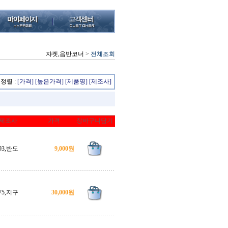
쟈켓,음반코너
>
전체조회
정렬 :
[가격]
[높은가격]
[제품명]
[제조사]
제조사
가격
장바구니담기
93,반도
9,000원
75,지구
30,000원