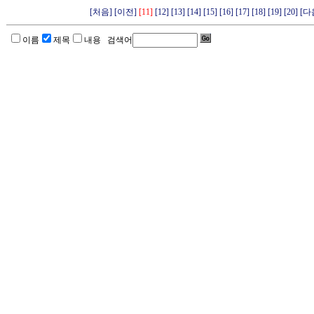
[처음]
[이전]
[11]
[12]
[13]
[14]
[15]
[16]
[17]
[18]
[19]
[20]
[다
이름
제목
내용 검색어