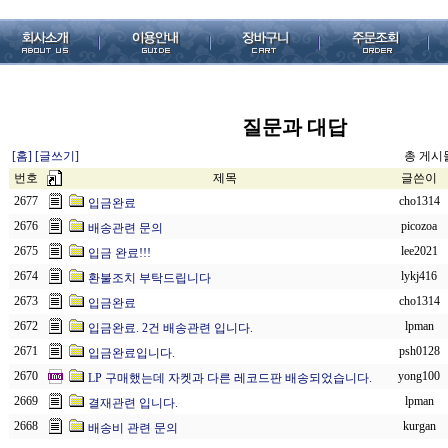
질문과 대답
[홈]
[글쓰기]
총 게시물 
번호
제목
글쓴이
2677
cho1314
입금완료
2676
picozoa
배송관련 문의
2675
lee2021
입금 완료!!!
2674
lykj416
환불조치 부탁드립니다
2673
cho1314
입금완료
2672
lpman
입금완료. 2건 배송관련 입니다.
2671
psh0128
입금완료입니다.
2670
yong100
LP 구매했는데 자켓과 다른 레코드판 배송되었습니다.
2669
lpman
결재관련 입니다.
2668
kurgan
배송비 관련 문의