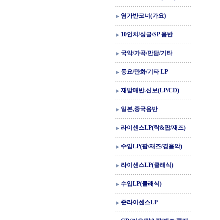
염가반코너(가요)
10인치/싱글/SP 음반
국악/가곡/만담/기타
동요/만화/기타 LP
재발매반.신보(LP/CD)
일본,중국음반
라이센스LP(락&팝/재즈)
수입LP(팝/재즈/경음악)
라이센스LP(클래식)
수입LP(클래식)
준라이센스LP