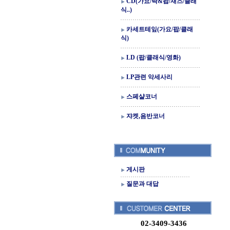
CD(가요/락&팝/재즈/클래
식..)
카세트테잎(가요/팝/클래
식)
LD (팝/클래식/영화)
LP관련 악세사리
스페샬코너
쟈켓,음반코너
게시판
질문과 대답
02-3409-3436