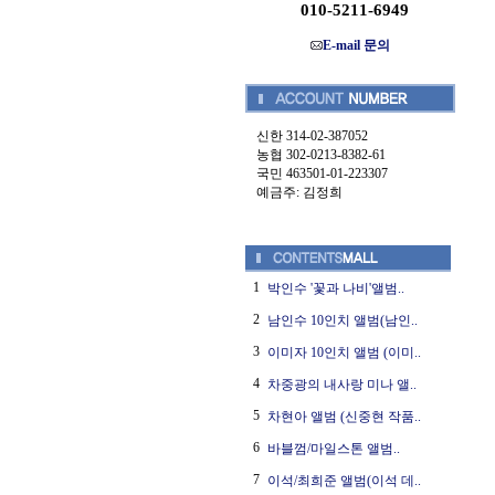
010-5211-6949
E-mail 문의
신한 314-02-387052
농협 302-0213-8382-61
국민 463501-01-223307
예금주: 김정희
1
박인수 '꽃과 나비'앨범..
2
남인수 10인치 앨범(남인..
3
이미자 10인치 앨범 (이미..
4
차중광의 내사랑 미나 앨..
5
차현아 앨범 (신중현 작품..
6
바블껌/마일스톤 앨범..
7
이석/최희준 앨범(이석 데..