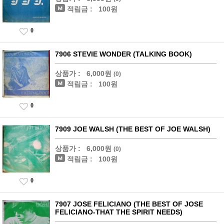
적립금 :
100원
0
7906 STEVIE WONDER (TALKING BOOK)
상품가 :
6,000원
(0)
적립금 :
100원
0
7909 JOE WALSH (THE BEST OF JOE WALSH)
상품가 :
6,000원
(0)
적립금 :
100원
0
7907 JOSE FELICIANO (THE BEST OF JOSE
FELICIANO-THAT THE SPIRIT NEEDS)