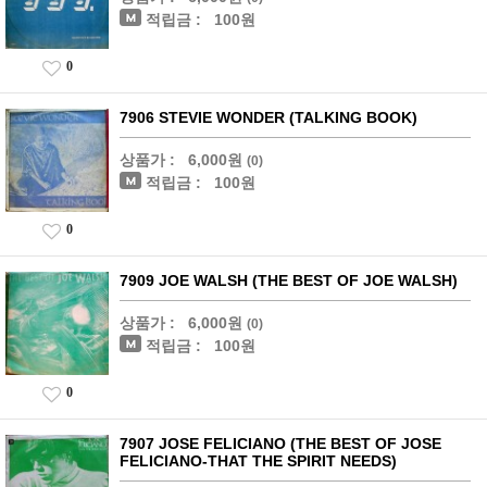
적립금 :
100원
0
7906 STEVIE WONDER (TALKING BOOK)
상품가 :
6,000원
(0)
적립금 :
100원
0
7909 JOE WALSH (THE BEST OF JOE WALSH)
상품가 :
6,000원
(0)
적립금 :
100원
0
7907 JOSE FELICIANO (THE BEST OF JOSE
FELICIANO-THAT THE SPIRIT NEEDS)