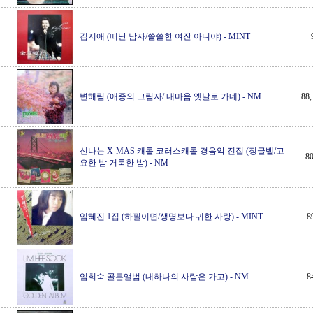
김지애 (떠난 남자/쓸쓸한 여잔 아니야)
-
MINT
변해림 (애증의 그림자/ 내마음 옛날로 가네)
-
NM
88
신나는 X-MAS 캐롤 코러스캐롤 경음악 전집 (징글벨/고
8
요한 밤 거룩한 밤)
-
NM
임혜진 1집 (하필이면/생명보다 귀한 사랑)
-
MINT
8
임희숙 골든앨범 (내하나의 사람은 가고)
-
NM
8