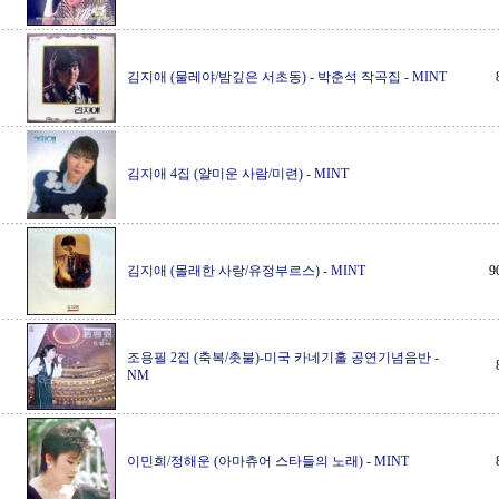
김지애 (물레야/밤깊은 서초동) - 박춘석 작곡집
-
MINT
김지애 4집 (얄미운 사람/미련)
-
MINT
김지애 (몰래한 사랑/유정부르스)
-
MINT
9
조용필 2집 (축복/촛불)-미국 카네기홀 공연기념음반
-
NM
이민희/정해운 (아마츄어 스타들의 노래)
-
MINT