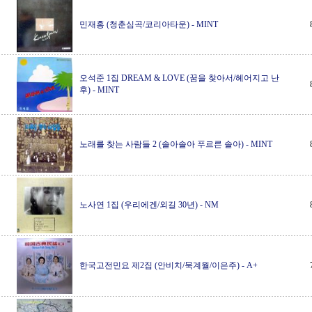
민재홍 (청춘심곡/코리아타운)
-
MINT
오석준 1집 DREAM & LOVE (꿈을 찾아서/헤어지고 난
후)
-
MINT
노래를 찾는 사람들 2 (솔아솔아 푸르른 솔아)
-
MINT
노사연 1집 (우리에겐/외길 30년)
-
NM
한국고전민요 제2집 (안비치/묵계월/이은주)
-
A+