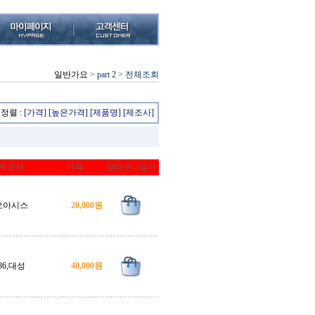
일반가요
>
part 2
>
전체조회
정렬 :
[가격]
[높은가격]
[제품명]
[제조사]
제조사
가격
장바구니담기
오아시스
20,000원
86,대성
40,000원