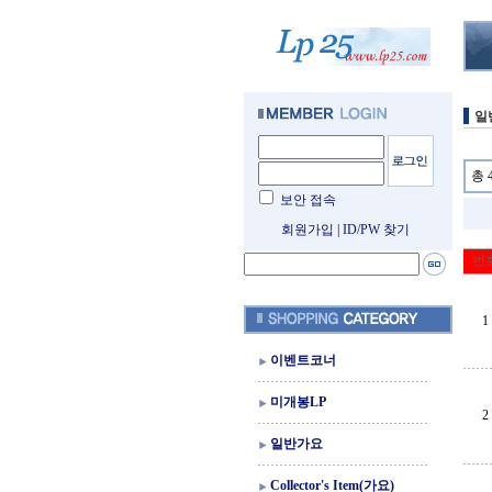
일
총 
보안 접속
회원가입
|
ID/PW 찾기
번
1
이벤트코너
미개봉LP
2
일반가요
Collector's Item(가요)