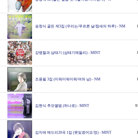
송창식 골든 제3집 (우리는/푸르른 날/참새의 하루)
-
NM
강병철과 삼태기 (삼태기메들리)
-
MINT
조용필 3집 (미워미워미워/여와 남)
-
NM
김현식 추모앨범 (하나로)
-
MINT
9
김지애 메드리20곡 1집 (못잊겠어요/정)
-
MINT