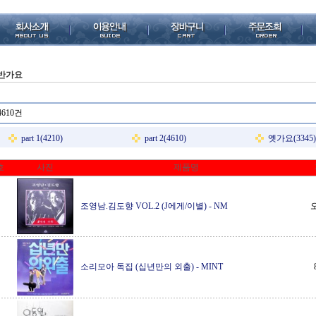
반가요
4610건
part 1(4210)
part 2(4610)
옛가요(3345)
호
사진
제품명
조영남.김도향 VOL.2 (J에게/이별)
-
NM
소리모아 독집 (십년만의 외출)
-
MINT