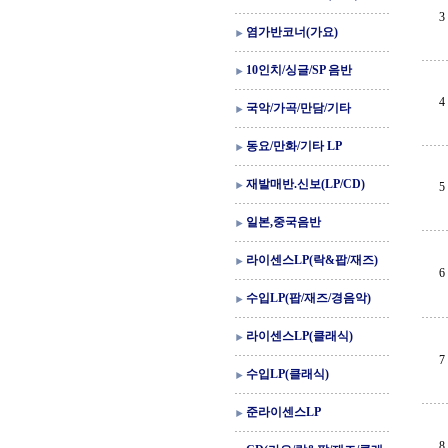
3
염가반코너(가요)
10인치/싱글/SP 음반
4
국악/가곡/만담/기타
동요/만화/기타 LP
재발매반.신보(LP/CD)
5
일본,중국음반
라이센스LP(락&팝/재즈)
6
수입LP(팝/재즈/경음악)
라이센스LP(클래식)
7
수입LP(클래식)
준라이센스LP
8