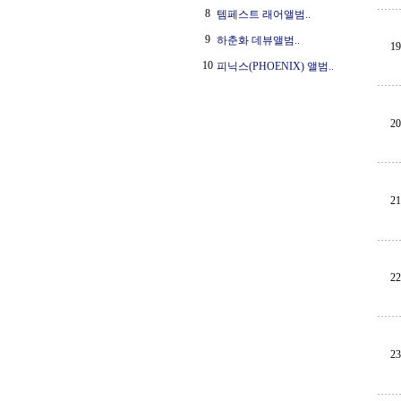
8
템페스트 래어앨범..
9
하춘화 데뷰앨범..
19
10
피닉스(PHOENIX) 앨범..
20
21
22
23