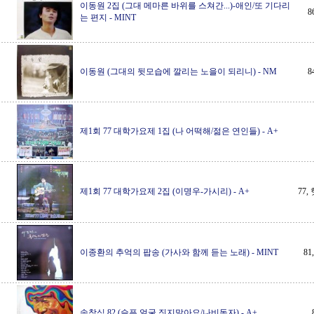
이동원 2집 (그대 메마른 바위를 스쳐간...)-애인/또 기다리
8
는 편지
-
MINT
이동원 (그대의 뒷모습에 깔리는 노을이 되리니)
-
NM
8
제1회 77 대학가요제 1집 (나 어떡해/젊은 연인들)
-
A+
제1회 77 대학가요제 2집 (이명우-가시리)
-
A+
77
이종환의 추억의 팝송 (가사와 함께 듣는 노래)
-
MINT
8
송창식 82 (슬픈 얼굴 짓지말아요/나비동자)
-
A+