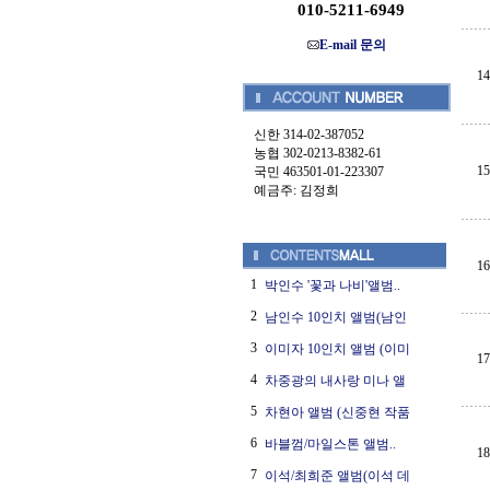
010-5211-6949
E-mail 문의
14
신한 314-02-387052
농협 302-0213-8382-61
15
국민 463501-01-223307
예금주: 김정희
16
1
박인수 '꽃과 나비'앨범..
2
남인수 10인치 앨범(남인
3
이미자 10인치 앨범 (이미
17
4
차중광의 내사랑 미나 앨
5
차현아 앨범 (신중현 작품
6
바블껌/마일스톤 앨범..
18
7
이석/최희준 앨범(이석 데