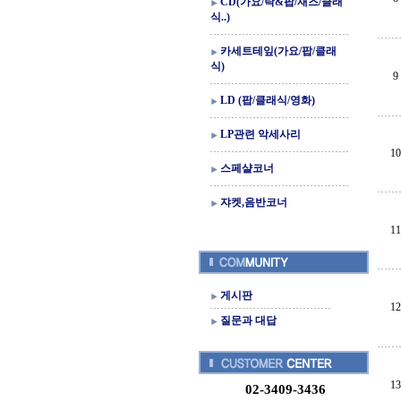
CD(가요/락&팝/재즈/클래
식..)
카세트테잎(가요/팝/클래
식)
9
LD (팝/클래식/영화)
LP관련 악세사리
10
스페샬코너
쟈켓,음반코너
11
게시판
12
질문과 대답
13
02-3409-3436