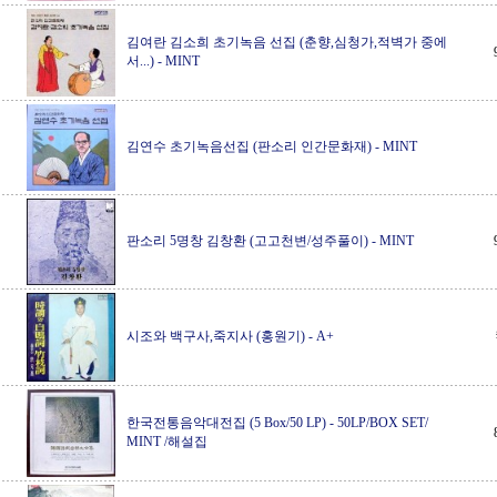
김여란 김소희 초기녹음 선집 (춘향,심청가,적벽가 중에
서...)
-
MINT
김연수 초기녹음선집 (판소리 인간문화재)
-
MINT
판소리 5명창 김창환 (고고천변/성주풀이)
-
MINT
시조와 백구사,죽지사 (홍원기)
-
A+
한국전통음악대전집 (5 Box/50 LP)
-
50LP/BOX SET/
MINT /해설집