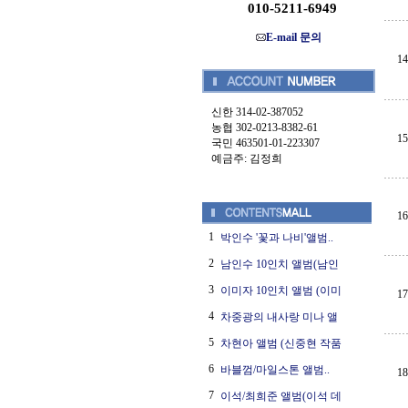
010-5211-6949
E-mail 문의
14
신한 314-02-387052
농협 302-0213-8382-61
15
국민 463501-01-223307
예금주: 김정희
16
1
박인수 '꽃과 나비'앨범..
2
남인수 10인치 앨범(남인
3
이미자 10인치 앨범 (이미
17
4
차중광의 내사랑 미나 앨
5
차현아 앨범 (신중현 작품
6
바블껌/마일스톤 앨범..
18
7
이석/최희준 앨범(이석 데