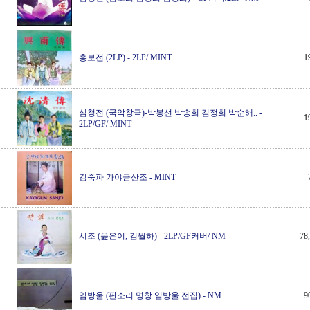
흥보전 (2LP)
-
2LP/ MINT
1
심청전 (국악창극)-박봉선 박송희 김정희 박순해..
-
1
2LP/GF/ MINT
김죽파 가야금산조
-
MINT
시조 (읊은이; 김월하)
-
2LP/GF커버/ NM
7
임방울 (판소리 명창 임방울 전집)
-
NM
9