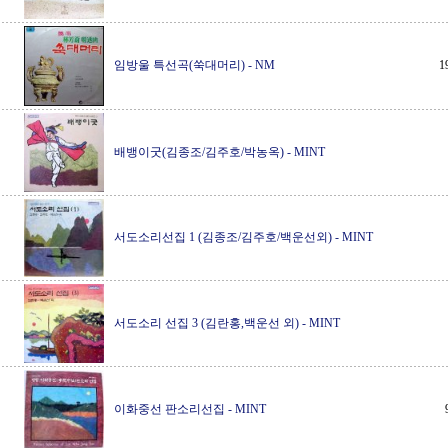
임방울 특선곡(쑥대머리)
-
NM
1
배뱅이굿(김종조/김주호/박농옥)
-
MINT
서도소리선집 1 (김종조/김주호/백운선외)
-
MINT
서도소리 선집 3 (김란홍,백운선 외)
-
MINT
이화중선 판소리선집
-
MINT