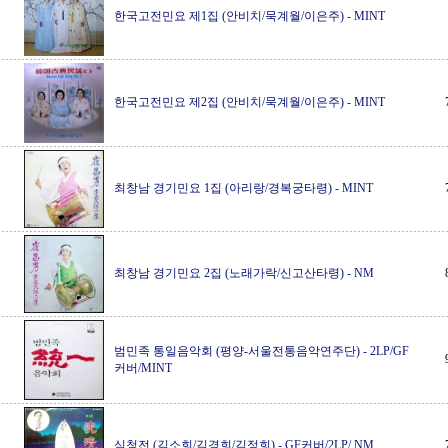
한국고전민요 제1집 (안비치/묵계월/이은주)
-
MINT
한국고전민요 제2집 (안비치/묵계월/이은주)
-
MINT
최창남 경기민요 1집 (아리랑/경복궁타령)
-
MINT
최창남 경기민요 2집 (노래가락/신고산타령)
-
NM
범민족 통일음악회 (평양-서울전통음악연주단)
-
2LP/GF
커버/MINT
심청전 (김소희/김경희/김정희)
-
GF커버/2LP/ NM