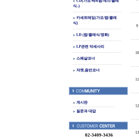
CD(가요/락&팝/재즈/클래
식..)
카세트테잎(가요/팝/클래
식)
9
LD (팝/클래식/영화)
LP관련 악세사리
10
스페샬코너
쟈켓,음반코너
11
게시판
12
질문과 대답
13
02-3409-3436