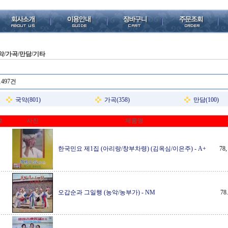
악/가곡/만담/기타
1497건
국악(801)
가곡(358)
만담(100)
호
사진
제품명
한국민요 제1집 (아리랑/창부차령) (김옥심/이은주)
-
A+
78
오갑순과 그일행 (농악/농부가)
-
NM
7