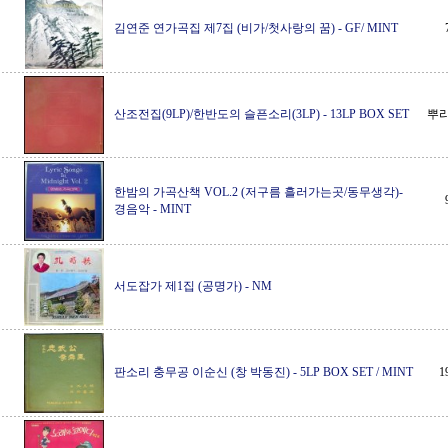
김연준 연가곡집 제7집 (비가/첫사랑의 꿈)
-
GF/ MINT
산조전집(9LP)/한반도의 슬픈소리(3LP)
-
13LP BOX SET
뿌리
한밤의 가곡산책 VOL.2 (저구름 흘러가는곳/동무생각)-
경음악
-
MINT
서도잡가 제1집 (공명가)
-
NM
판소리 충무공 이순신 (창 박동진)
-
5LP BOX SET / MINT
1