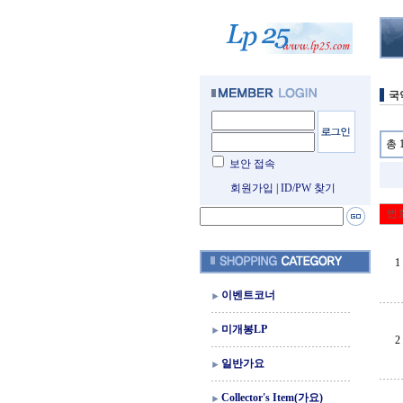
국
총 
보안 접속
회원가입
|
ID/PW 찾기
번
1
이벤트코너
미개봉LP
2
일반가요
Collector's Item(가요)