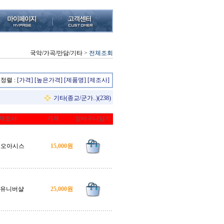
국악/가곡/만담/기타
>
전체조회
정렬 :
[가격]
[높은가격]
[제품명]
[제조사]
기타(종교/군가..)(238)
제조사
가격
장바구니담기
, 오아시스
15,000원
8.유니버샬
25,000원