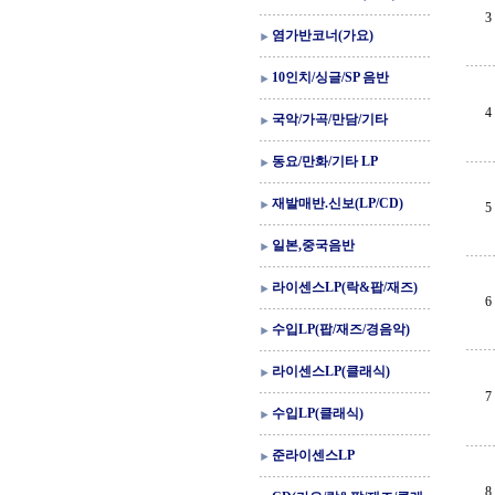
3
염가반코너(가요)
10인치/싱글/SP 음반
4
국악/가곡/만담/기타
동요/만화/기타 LP
재발매반.신보(LP/CD)
5
일본,중국음반
라이센스LP(락&팝/재즈)
6
수입LP(팝/재즈/경음악)
라이센스LP(클래식)
7
수입LP(클래식)
준라이센스LP
8