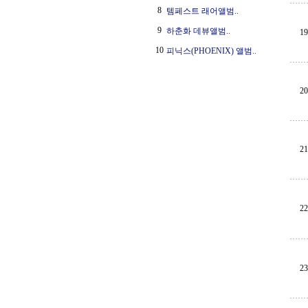
8
템페스트 래어앨범..
9
하춘화 데뷰앨범..
19
10
피닉스(PHOENIX) 앨범..
20
21
22
23