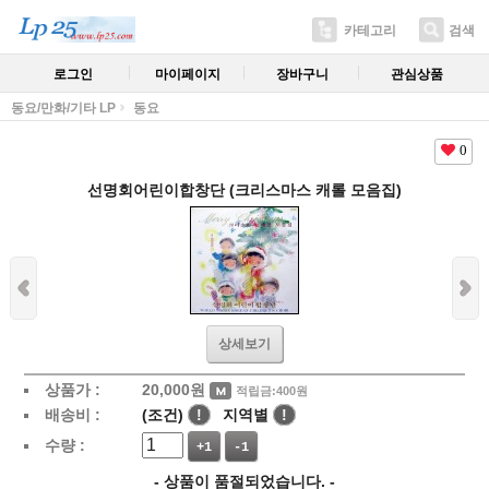
카테고리
검색
로그인
마이페이지
장바구니
관심상품
동요/만화/기타 LP
동요
0
선명회어린이합창단 (크리스마스 캐롤 모음집)
상세보기
상품가 :
20,000
원
적립금:400원
배송비 :
(조건)
!
지역별
!
수량 :
+1
-1
- 상품이 품절되었습니다. -