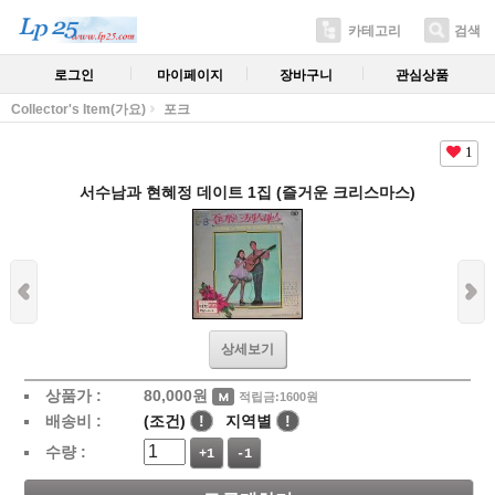
카테고리
검색
로그인
마이페이지
장바구니
관심상품
Collector's Item(가요)
포크
1
서수남과 현혜정 데이트 1집 (즐거운 크리스마스)
상세보기
상품가 :
80,000
원
적립금:1600원
배송비 :
(조건)
!
지역별
!
수량 :
+1
-1