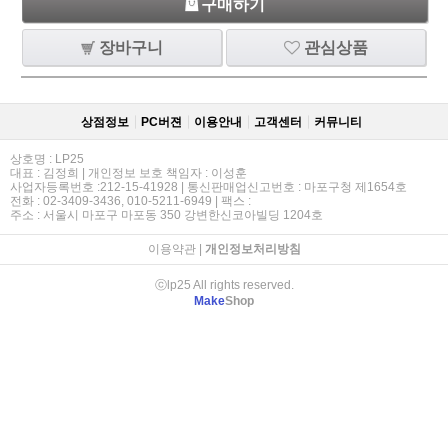
구매하기
장바구니
관심상품
상점정보
PC버젼
이용안내
고객센터
커뮤니티
상호명 : LP25
대표 : 김정희 | 개인정보 보호 책임자 : 이성훈
사업자등록번호 :212-15-41928 | 통신판매업신고번호 : 마포구청 제1654호
전화 : 02-3409-3436, 010-5211-6949 | 팩스 :
주소 : 서울시 마포구 마포동 350 강변한신코아빌딩 1204호
이용약관
|
개인정보처리방침
ⓒlp25 All rights reserved.
Make
Shop