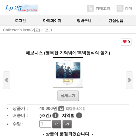
카테고리
검색
로그인
마이페이지
장바구니
관심상품
Collector's Item(가요)
포크
0
에보니스 (행복한 기억밖에/독백형식의 일기)
상세보기
상품가 :
40,000
원
적립금:800원
배송비 :
(조건)
!
지역별
!
수량 :
+1
-1
- 상품이 품절되었습니다. -