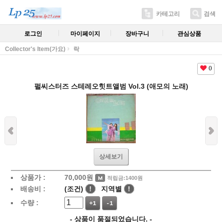
카테고리
검색
로그인
마이페이지
장바구니
관심상품
Collector's Item(가요)
락
0
펄씨스터즈 스테레오힛트앨범 Vol.3 (애모의 노래)
상세보기
상품가 :
70,000
원
적립금:1400원
배송비 :
(조건)
!
지역별
!
수량 :
+1
-1
- 상품이 품절되었습니다. -