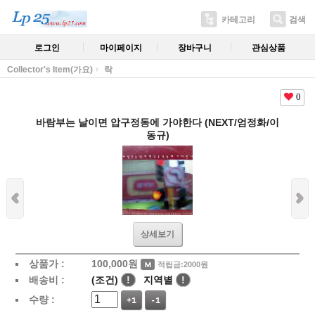
카테고리
검색
로그인
마이페이지
장바구니
관심상품
Collector's Item(가요)
락
0
바람부는 날이면 압구정동에 가야한다 (NEXT/엄정화/이
동규)
상세보기
상품가 :
100,000
원
적립금:2000원
배송비 :
(조건)
!
지역별
!
수량 :
+1
-1