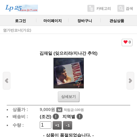
카테고리
검색
로그인
마이페이지
장바구니
관심상품
염가반코너(가요)
0
김재일 (잊으리라/지나간 추억)
상세보기
상품가 :
9,000
원
적립금:100원
배송비 :
(조건)
!
지역별
!
수량 :
+1
-1
- 상품이 품절되었습니다. -