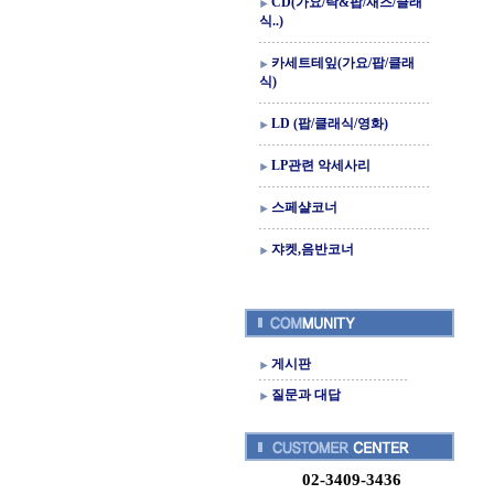
CD(가요/락&팝/재즈/클래
식..)
카세트테잎(가요/팝/클래
식)
LD (팝/클래식/영화)
LP관련 악세사리
스페샬코너
쟈켓,음반코너
게시판
질문과 대답
02-3409-3436