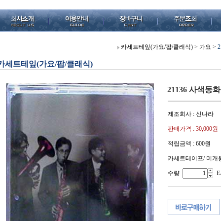
카세트테잎(가요/팝/클래식)
>
가요
>
카세트테잎(가요/팝/클래식)
21136 사색동
제조회사 : 신나라
판매가격 :
30,000원
적립금액 :
600원
카세트테이프/ 미개
수량
E