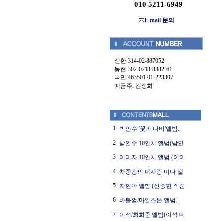
010-5211-6949
E-mail 문의
신한 314-02-387052
농협 302-0213-8382-61
국민 463501-01-223307
예금주: 김정희
1
박인수 '꽃과 나비'앨범..
2
남인수 10인치 앨범(남인
3
이미자 10인치 앨범 (이미
4
차중광의 내사랑 미나 앨
5
차현아 앨범 (신중현 작품
6
바블껌/마일스톤 앨범..
7
이석/최희준 앨범(이석 데