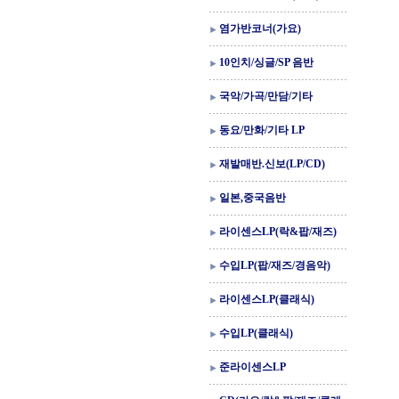
염가반코너(가요)
10인치/싱글/SP 음반
국악/가곡/만담/기타
동요/만화/기타 LP
재발매반.신보(LP/CD)
일본,중국음반
라이센스LP(락&팝/재즈)
수입LP(팝/재즈/경음악)
라이센스LP(클래식)
수입LP(클래식)
준라이센스LP