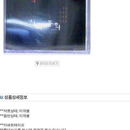
**쟈켓상태; 미개봉
**음반상태; 미개봉
**카세트테이프