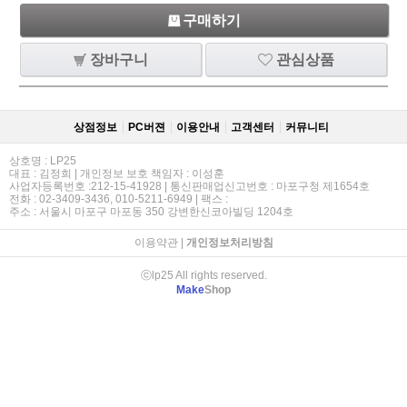
구매하기
장바구니
관심상품
상점정보
PC버젼
이용안내
고객센터
커뮤니티
상호명 : LP25
대표 : 김정희 | 개인정보 보호 책임자 : 이성훈
사업자등록번호 :212-15-41928 | 통신판매업신고번호 : 마포구청 제1654호
전화 : 02-3409-3436, 010-5211-6949 | 팩스 :
주소 : 서울시 마포구 마포동 350 강변한신코아빌딩 1204호
이용약관
|
개인정보처리방침
ⓒlp25 All rights reserved.
Make
Shop