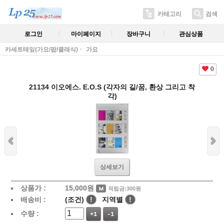
카테고리
검색
로그인
마이페이지
장바구니
관심상품
카세트테잎(가요/팝/클래식)
가요
0
21134 이오에스. E.O.S (각자의 길/꿈, 환상 그리고 착
각)
상세보기
상품가 :
15,000
원
적립금:300원
배송비 :
(조건)
!
지역별
!
수량 :
+1
-1