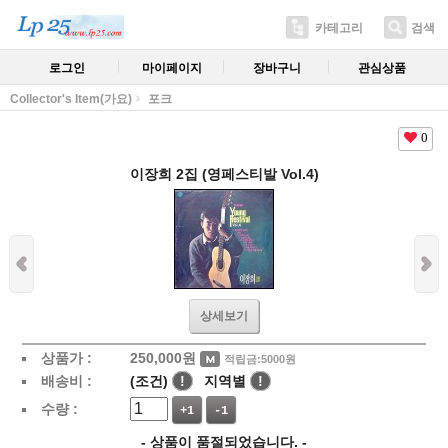
카테고리
검색
로그인
마이페이지
장바구니
관심상품
Collector's Item(가요)
포크
0
이장희 2집 (영페스티발 Vol.4)
상세보기
상품가 :
250,000
원
적립금:5000원
배송비 :
(조건)
!
지역별
!
수량 :
+1
-1
- 상품이 품절되었습니다. -