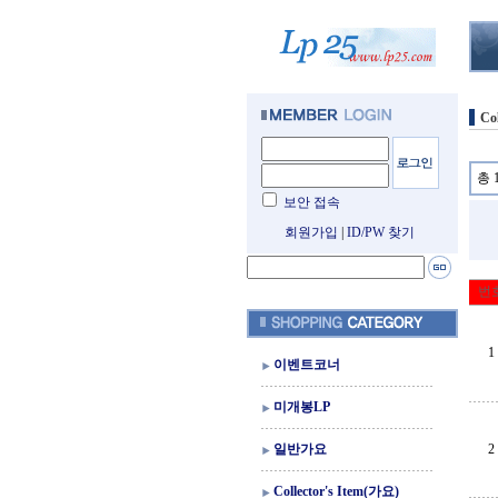
Co
총 
보안 접속
회원가입
|
ID/PW 찾기
번
1
이벤트코너
미개봉LP
일반가요
2
Collector's Item(가요)