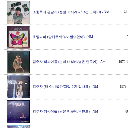
조한옥과 은날개 (정말 가시려나/그건 오해야)
-
NM
7
호랑나비 (말해주세요/어쩔수없어)
-
NM
김추자 리싸이틀 (눈이 내리네/님은 먼곳에)
-
A+
1972
김추자 (왜 아니올까/그럴수가 있나요)
-
NM
197
김추자 리싸이틀 (님은 먼곳에/무인도)
-
NM
8