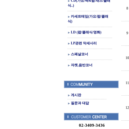
CD(가요/락&팝/재즈/클래
식..)
8
카세트테잎(가요/팝/클래
식)
LD (팝/클래식/영화)
9
LP관련 악세사리
스페샬코너
10
쟈켓,음반코너
11
게시판
질문과 대답
12
02-3409-3436