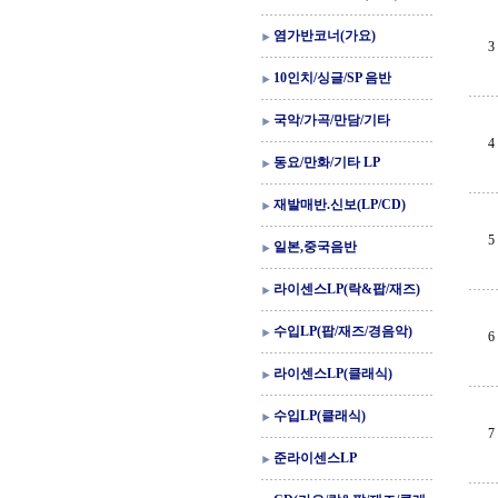
염가반코너(가요)
3
10인치/싱글/SP 음반
국악/가곡/만담/기타
4
동요/만화/기타 LP
재발매반.신보(LP/CD)
5
일본,중국음반
라이센스LP(락&팝/재즈)
수입LP(팝/재즈/경음악)
6
라이센스LP(클래식)
수입LP(클래식)
7
준라이센스LP