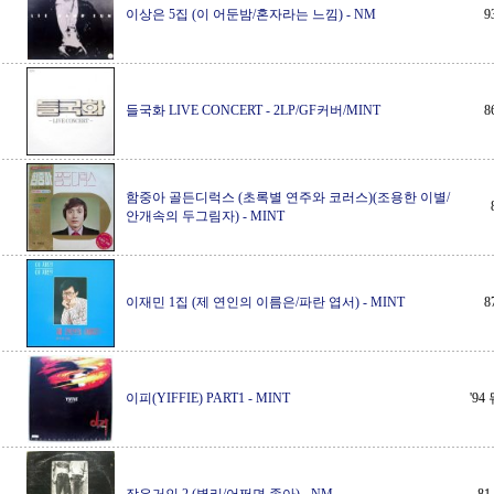
이상은 5집 (이 어둔밤/혼자라는 느낌)
-
NM
9
들국화 LIVE CONCERT
-
2LP/GF커버/MINT
8
함중아 골든디럭스 (초록별 연주와 코러스)(조용한 이별/
안개속의 두그림자)
-
MINT
이재민 1집 (제 연인의 이름은/파란 엽서)
-
MINT
8
이피(YIFFIE) PART1
-
MINT
'9