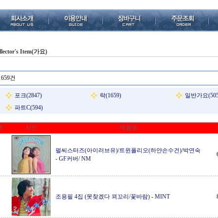
llector's Item(가요)
1659건
포크(2847)
락(1659)
일반가요(505
파트C(594)
호
사진
제품명
펄씨스터즈(아이러브유)/트윈폴리오(하얀손수건)/박연숙
-
GF커버/ NM
조용필 4집 (못찾겠다 꾀꼬리/꽃바람)
-
MINT