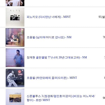
피노키오 (다시만난 너에게)
-
MINT
93
조용필 (님이여/어디로 갔나요)
-
NM
7
장계현 골든앨범 77 (나의 20년/그대보고파)
-
NM
조용필 (하얀모래의 꿈/리드미온)
-
MINT
신촌블루스 3 (정경화/엄인호/이은미) (비오는 어느저녁/
9
향수)
-
초반/ MINT