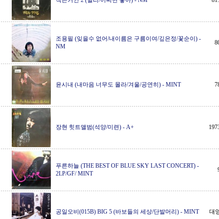
작은거인 2 (별리/어쩌면 좋아)
-
NM
8
조용필 (잊을수 없어/내이름은 구름이여/깊은정/꽃순이)
-
8
NM
윤시내 (내마음 너무도 몰라/겨울/공연히)
-
MINT
7
장현 힛트앨범(석양/미련)
-
A+
19
푸른하늘 (THE BEST OF BLUE SKY LAST CONCERT)
-
2LP/GF/ MINT
공일오비(015B) BIG 5 (바보들의 세상/단발머리)
-
MINT
대