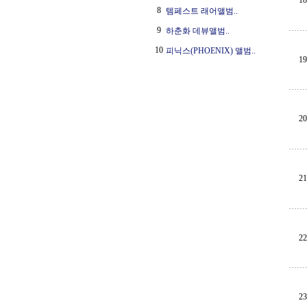
18
8
템페스트 래어앨범..
9
하춘화 데뷰앨범..
10
피닉스(PHOENIX) 앨범..
19
20
21
22
23