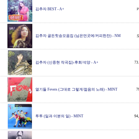
김추자 BEST
-
A+
김추자 골든힛송모음집 (님은먼곳에/커피한잔)
-
NM
김추자 (신중현 작곡집)-후회/석양
-
A+
7
열기들 Fevers (그대로 그렇게/젊음의 노래)
-
MINT
7
투투 (일과 이분의 일)
-
MINT
9