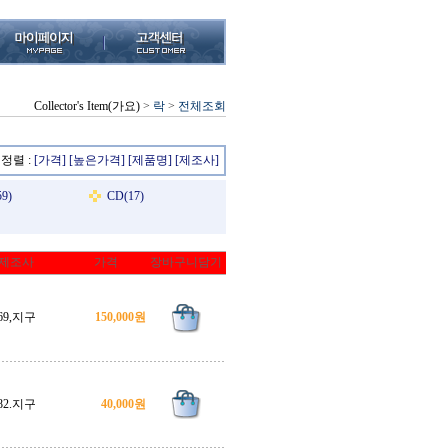
Collector's Item(가요)
>
락
>
전체조회
정렬 :
[가격]
[높은가격]
[제품명]
[제조사]
9)
CD(17)
제조사
가격
장바구니담기
69,지구
150,000원
82.지구
40,000원