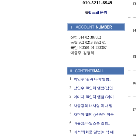
010-5211-6949
13
E-mail 문의
14
신한 314-02-387052
농협 302-0213-8382-61
국민 463501-01-223307
예금주: 김정희
15
1
박인수 '꽃과 나비'앨범..
16
2
남인수 10인치 앨범(남인
3
이미자 10인치 앨범 (이미
4
차중광의 내사랑 미나 앨
17
5
차현아 앨범 (신중현 작품
6
바블껌/마일스톤 앨범..
7
이석/최희준 앨범(이석 데