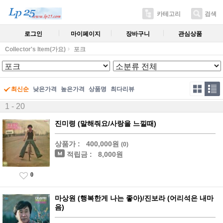
카테고리
검색
로그인
마이페이지
장바구니
관심상품
Collector's Item(가요)
포크
최신순
낮은가격
높은가격
상품명
최다리뷰
1 - 20
진미령 (말해줘요/사랑을 느낄때)
상품가 :
400,000원
(0)
적립금 :
8,000원
0
마상원 (행복한게 나는 좋아)/진보라 (어리석은 내마
음)