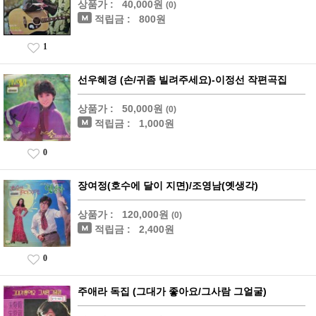
상품가 :
40,000원
(0)
적립금 :
800원
1
선우혜경 (손/귀좀 빌려주세요)-이정선 작편곡집
상품가 :
50,000원
(0)
적립금 :
1,000원
0
장여정(호수에 달이 지면)/조영남(옛생각)
상품가 :
120,000원
(0)
적립금 :
2,400원
0
주애라 독집 (그대가 좋아요/그사람 그얼굴)