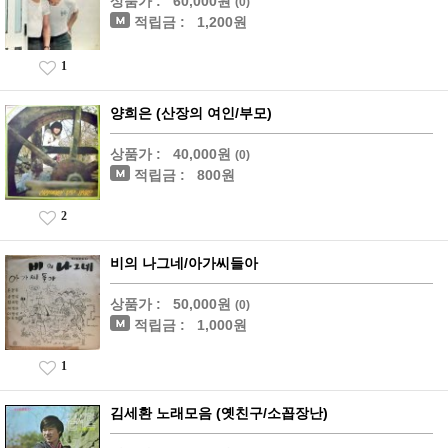
상품가 :
60,000원
(0)
적립금 :
1,200원
1
양희은 (산장의 여인/부모)
상품가 :
40,000원
(0)
적립금 :
800원
2
비의 나그네/아가씨들아
상품가 :
50,000원
(0)
적립금 :
1,000원
1
김세환 노래모음 (옛친구/소꼽장난)