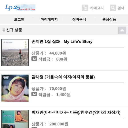
카테고리
검색
로그인
마이페이지
장바구니
관심상품
신규 상품
손지연 1집 실화 - My Life's Story
상품가 :
44,000원
적립금 :
800원
김태정 (거울속의 여자/여자의 등불)
상품가 :
70,000원
적립금 :
1,400원
박재란(바다건너가는 마음)/한수경(엄마의 자장가)
상품가 :
200,000원