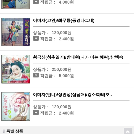
적립금 :
4,000원
이미자(고안)/최무룡(동경나그네)
상품가 :
120,000원
적립금 :
2,400원
황금심(청춘일기)/방태원(내가 아는 혜란)/남백송
상품가 :
250,000원
적립금 :
5,000원
이미자(언니)/성인성(삼남매)/강소희/배호..
상품가 :
120,000원
적립금 :
2,400원
특별 상품