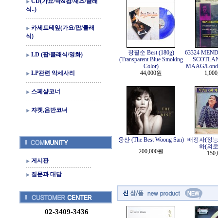
CD(가요/락&팝/재즈/클래
식..)
카세트테잎(가요/팝/클래
식)
장필순 Best (180g)
63324 MEN
LD (팝/클래식/영화)
(Transparent Blue Smoking
SCOTLAN
Color)
MAAG/Londo
LP관련 악세사리
44,000원
1,00
스페샬코너
쟈켓,음반코너
웅산 (The Best Woong San)
배정자(정능
하(외로
200,000원
150
게시판
질문과 대답
02-3409-3436