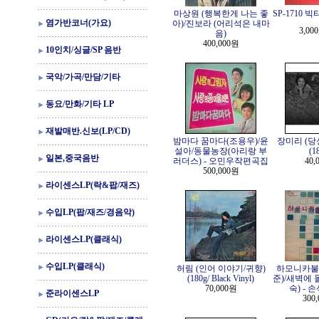
마상원 (행복한게 나는 좋
SP-1710 
염가반코너(가요)
아)/진보라 (어리석은 내마
3,00
음)
400,000원
10인치/싱글/SP 음반
국악/가곡/만담/기타
동요/만화/기타 LP
재발매반.신보(LP/CD)
밤마다 꿈마다(조용우)/윤
장미리 (당
설아/동물농장(아리랑 부
(1
일본,중국음반
러더스) - 오민우작편곡집
40,
500,000원
라이센스LP(락&팝/재즈)
수입LP(팝/재즈/경음악)
라이센스LP(클래식)
수입LP(클래식)
허림 (인어 이야기/귀향)
하모니카불
(180g/ Black Vinyl)
준)/새벽에
70,000원
숙) - 
준라이센스LP
300