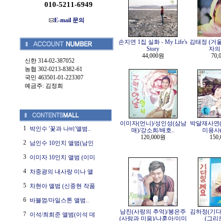
010-5211-6949
E-mail 문의
손지연 1집 실화 - My Life's
김태정 (거
Story
자의
44,000원
70,
신한 314-02-387052
농협 302-0213-8382-61
국민 463501-01-223307
예금주: 김정희
이미자(언니)/성인성(삼남
박달재사연(
1
박인수 '꽃과 나비'앨범..
매)/강소희/배호..
미용사
120,000원
150
2
남인수 10인치 앨범(남인
3
이미자 10인치 앨범 (이미
4
차중광의 내사랑 미나 앨
5
차현아 앨범 (신중현 작품
6
바블껌/마일스톤 앨범..
남진(사랑의 추억)/봉은주
김하정(기다
7
이석/최희준 앨범(이석 데
(사랑과 미움)/나훈아/이미
(그리