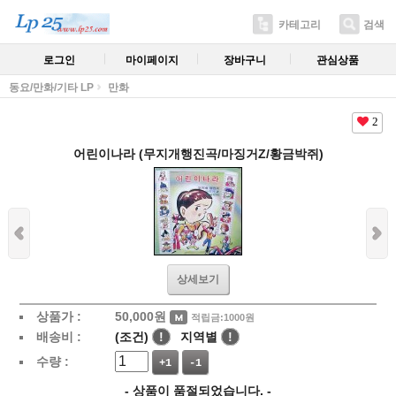
카테고리
검색
로그인
마이페이지
장바구니
관심상품
동요/만화/기타 LP
만화
2
어린이나라 (무지개행진곡/마징거Z/황금박쥐)
상세보기
상품가 :
50,000
원
적립금:1000원
배송비 :
(조건)
!
지역별
!
수량 :
+1
-1
- 상품이 품절되었습니다. -