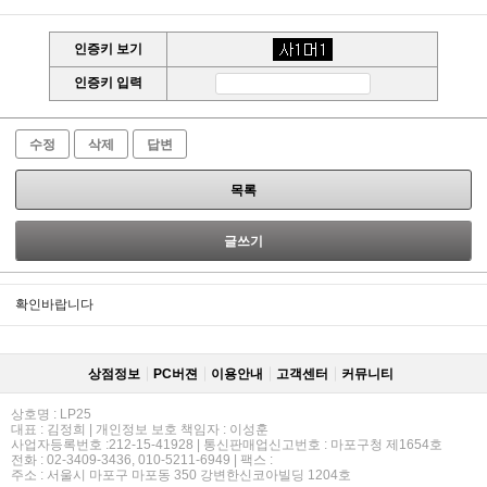
인증키 보기
인증키 입력
수정
삭제
답변
목록
글쓰기
확인바랍니다
상점정보
PC버젼
이용안내
고객센터
커뮤니티
상호명 : LP25
대표 : 김정희 | 개인정보 보호 책임자 : 이성훈
사업자등록번호 :212-15-41928 | 통신판매업신고번호 : 마포구청 제1654호
전화 : 02-3409-3436, 010-5211-6949 | 팩스 :
주소 : 서울시 마포구 마포동 350 강변한신코아빌딩 1204호