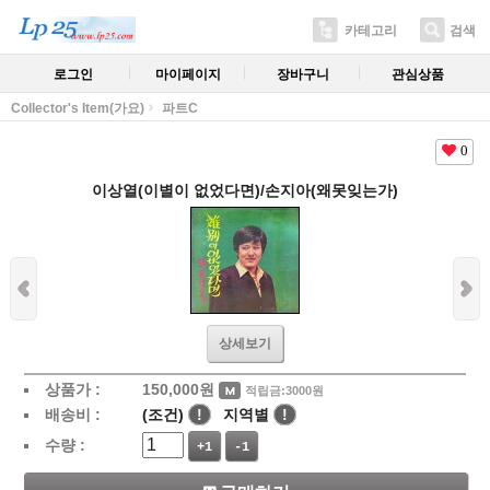
카테고리
검색
로그인
마이페이지
장바구니
관심상품
Collector's Item(가요)
파트C
0
이상열(이별이 없었다면)/손지아(왜못잊는가)
상세보기
상품가 :
150,000
원
적립금:3000원
배송비 :
(조건)
!
지역별
!
수량 :
+1
-1