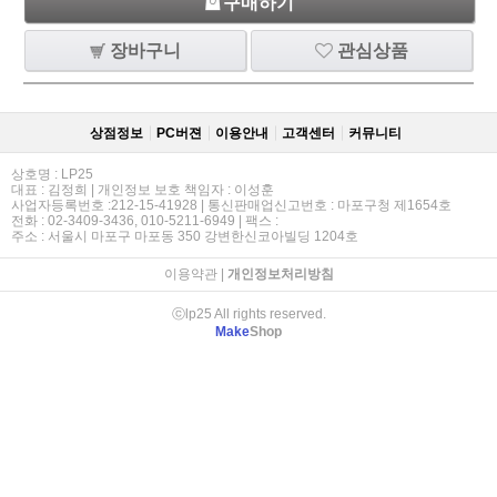
구매하기
장바구니
관심상품
상점정보
PC버젼
이용안내
고객센터
커뮤니티
상호명 : LP25
대표 : 김정희 | 개인정보 보호 책임자 : 이성훈
사업자등록번호 :212-15-41928 | 통신판매업신고번호 : 마포구청 제1654호
전화 : 02-3409-3436, 010-5211-6949 | 팩스 :
주소 : 서울시 마포구 마포동 350 강변한신코아빌딩 1204호
이용약관
|
개인정보처리방침
ⓒlp25 All rights reserved.
Make
Shop