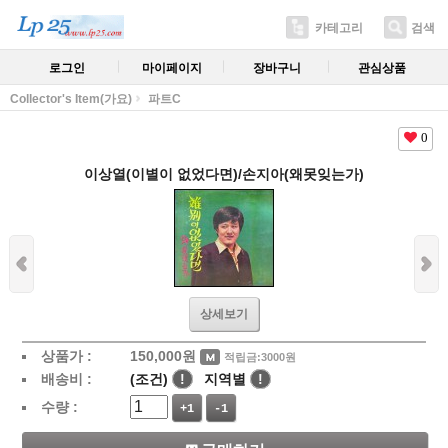
카테고리
검색
로그인
마이페이지
장바구니
관심상품
Collector's Item(가요)
파트C
0
이상열(이별이 없었다면)/손지아(왜못잊는가)
상세보기
상품가 :
150,000
원
적립금:3000원
배송비 :
(조건)
!
지역별
!
수량 :
+1
-1