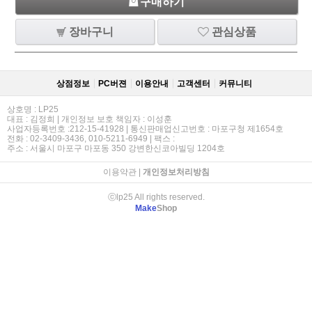
구매하기
장바구니
관심상품
상점정보
PC버젼
이용안내
고객센터
커뮤니티
상호명 : LP25
대표 : 김정희 | 개인정보 보호 책임자 : 이성훈
사업자등록번호 :212-15-41928 | 통신판매업신고번호 : 마포구청 제1654호
전화 : 02-3409-3436, 010-5211-6949 | 팩스 :
주소 : 서울시 마포구 마포동 350 강변한신코아빌딩 1204호
이용약관
|
개인정보처리방침
ⓒlp25 All rights reserved.
Make
Shop