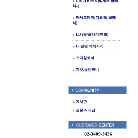
CD(가요/락&팝/재즈/클래
식..)
카세트테잎(가요/팝/클래
식)
LD (팝/클래식/영화)
LP관련 악세사리
스페샬코너
쟈켓,음반코너
게시판
질문과 대답
02-3409-3436