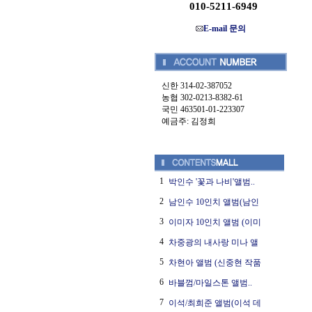
010-5211-6949
E-mail 문의
신한 314-02-387052
농협 302-0213-8382-61
국민 463501-01-223307
예금주: 김정희
1
박인수 '꽃과 나비'앨범..
2
남인수 10인치 앨범(남인
3
이미자 10인치 앨범 (이미
4
차중광의 내사랑 미나 앨
5
차현아 앨범 (신중현 작품
6
바블껌/마일스톤 앨범..
7
이석/최희준 앨범(이석 데