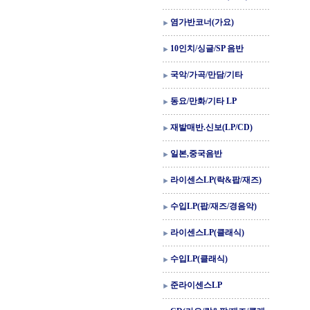
염가반코너(가요)
10인치/싱글/SP 음반
국악/가곡/만담/기타
동요/만화/기타 LP
재발매반.신보(LP/CD)
일본,중국음반
라이센스LP(락&팝/재즈)
수입LP(팝/재즈/경음악)
라이센스LP(클래식)
수입LP(클래식)
준라이센스LP