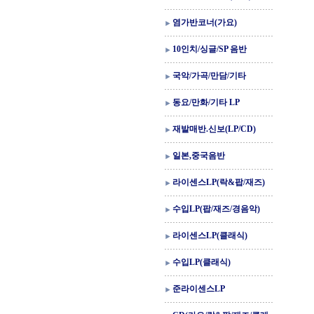
염가반코너(가요)
10인치/싱글/SP 음반
국악/가곡/만담/기타
동요/만화/기타 LP
재발매반.신보(LP/CD)
일본,중국음반
라이센스LP(락&팝/재즈)
수입LP(팝/재즈/경음악)
라이센스LP(클래식)
수입LP(클래식)
준라이센스LP