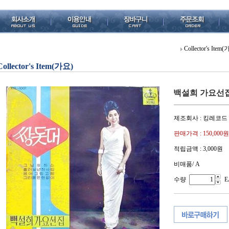
Collector's Item
Collector's Item(가요)
백설희 가요선집
제조회사 : 킹레코드
판매가격 :
150,000원
적립금액 :
3,000원
비매품/ A
수량
E