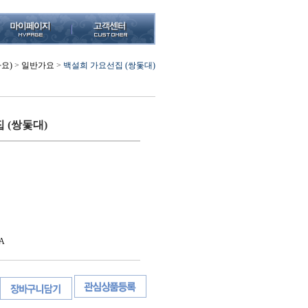
(가요)
>
일반가요
>
백설희 가요선집 (쌍돛대)
 (쌍돛대)
A