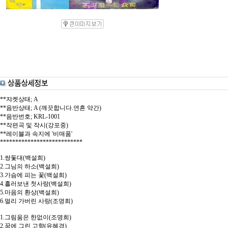
**쟈켓상태; A
**음반상태; A (깨끗합니다.연흔 약간)
**음반번호; KRL-1001
**작편곡 및 작시(강포중)
**레이블과 속지에 '비매품'
***************************
1.쌍돛대(백설희)
2.그님의 하소(백설희)
3.가슴에 피는 꽃(백설희)
4.흘러보낸 첫사랑(백설희)
5.마음의 환상(백설희)
6.멀리 가버린 사랑(조명희)
1.그림움은 한없이(조명희)
2.꿈에 그린 고향(유혜경)