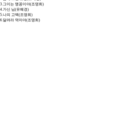
3.그이는 맹꽁이야(조명희)
4.가신 님(유혜경)
5.나의 고백(조명희)
6.달려라 역마야(조명희)