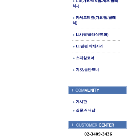
CD(가요/락&팝/재즈/클래
식..)
카세트테잎(가요/팝/클래
식)
LD (팝/클래식/영화)
LP관련 악세사리
스페샬코너
쟈켓,음반코너
게시판
질문과 대답
02-3409-3436