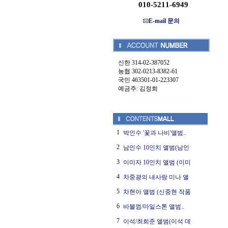
010-5211-6949
E-mail 문의
신한 314-02-387052
농협 302-0213-8382-61
국민 463501-01-223307
예금주: 김정희
1
박인수 '꽃과 나비'앨범..
2
남인수 10인치 앨범(남인
3
이미자 10인치 앨범 (이미
4
차중광의 내사랑 미나 앨
5
차현아 앨범 (신중현 작품
6
바블껌/마일스톤 앨범..
7
이석/최희준 앨범(이석 데