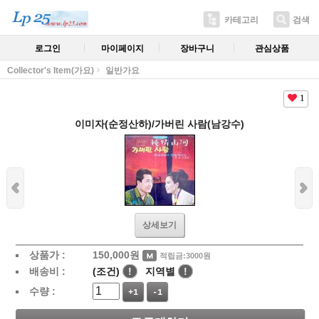
카테고리
검색
로그인
마이페이지
장바구니
관심상품
Collector's Item(가요)
일반가요
1
이미자(순정산하)/가버린 사람(남강수)
상세보기
상품가 :
150,000
원
적립금:3000원
배송비 :
(조건)
!
지역별
!
수량 :
+1
-1