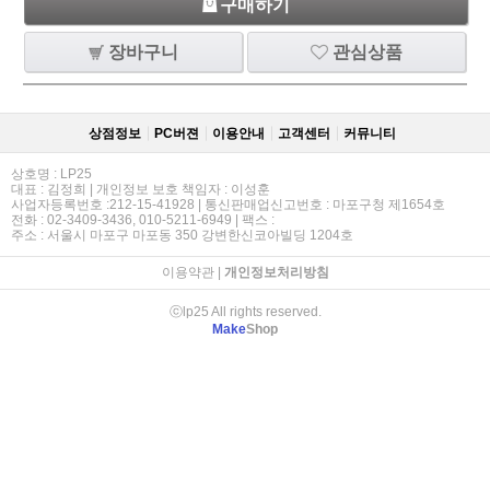
구매하기
장바구니
관심상품
상점정보
PC버젼
이용안내
고객센터
커뮤니티
상호명 : LP25
대표 : 김정희 | 개인정보 보호 책임자 : 이성훈
사업자등록번호 :212-15-41928 | 통신판매업신고번호 : 마포구청 제1654호
전화 : 02-3409-3436, 010-5211-6949 | 팩스 :
주소 : 서울시 마포구 마포동 350 강변한신코아빌딩 1204호
이용약관
|
개인정보처리방침
ⓒlp25 All rights reserved.
Make
Shop