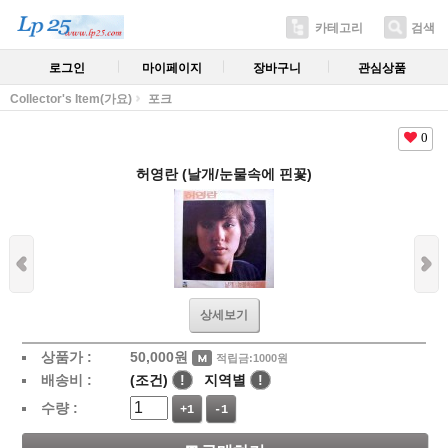
카테고리
검색
로그인
마이페이지
장바구니
관심상품
Collector's Item(가요)
포크
0
허영란 (날개/눈물속에 핀꽃)
상세보기
상품가 :
50,000
원
적립금:1000원
배송비 :
(조건)
!
지역별
!
수량 :
+1
-1