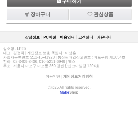
구매하기
장바구니
관심상품
상점정보
PC버젼
이용안내
고객센터
커뮤니티
상호명 : LP25
대표 : 김정희 | 개인정보 보호 책임자 : 이성훈
사업자등록번호 :212-15-41928 | 통신판매업신고번호 : 마포구청 제1654호
전화 : 02-3409-3436, 010-5211-6949 | 팩스 :
주소 : 서울시 마포구 마포동 350 강변한신코아빌딩 1204호
이용약관
|
개인정보처리방침
ⓒlp25 All rights reserved.
Make
Shop