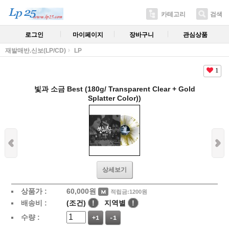
카테고리
검색
로그인
마이페이지
장바구니
관심상품
재발매반.신보(LP/CD)
LP
1
빛과 소금 Best (180g/ Transparent Clear + Gold
Splatter Color))
상세보기
상품가 :
60,000
원
적립금:1200원
배송비 :
(조건)
!
지역별
!
수량 :
+1
-1