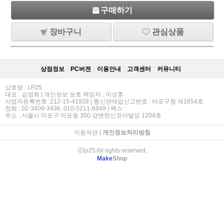
구매하기
장바구니
관심상품
상점정보
PC버젼
이용안내
고객센터
커뮤니티
상호명 : LP25
대표 : 김정희 | 개인정보 보호 책임자 : 이성훈
사업자등록번호 :212-15-41928 | 통신판매업신고번호 : 마포구청 제1654호
전화 : 02-3409-3436, 010-5211-6949 | 팩스 :
주소 : 서울시 마포구 마포동 350 강변한신코아빌딩 1204호
이용약관
|
개인정보처리방침
ⓒlp25 All rights reserved.
Make
Shop