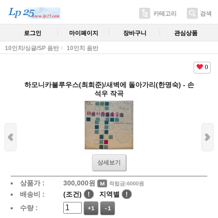
카테고리
검색
로그인
마이페이지
장바구니
관심상품
10인치/싱글/SP 음반
10인치 음반
0
하모니카불루우스(최희준)/새벽에 돌아가리(한명숙) - 손
석우 작곡
상세보기
상품가 :
300,000
원
적립금:6000원
배송비 :
(조건)
!
지역별
!
수량 :
+1
-1