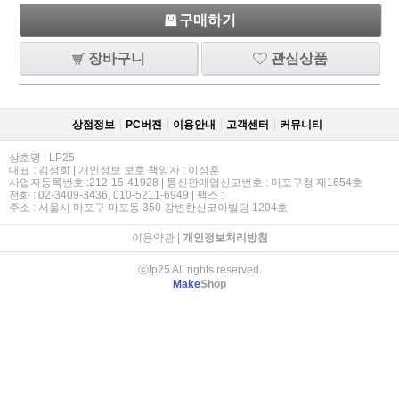
구매하기
장바구니
관심상품
상점정보
PC버젼
이용안내
고객센터
커뮤니티
상호명 : LP25
대표 : 김정희 | 개인정보 보호 책임자 : 이성훈
사업자등록번호 :212-15-41928 | 통신판매업신고번호 : 마포구청 제1654호
전화 : 02-3409-3436, 010-5211-6949 | 팩스 :
주소 : 서울시 마포구 마포동 350 강변한신코아빌딩 1204호
이용약관
|
개인정보처리방침
ⓒlp25 All rights reserved.
Make
Shop