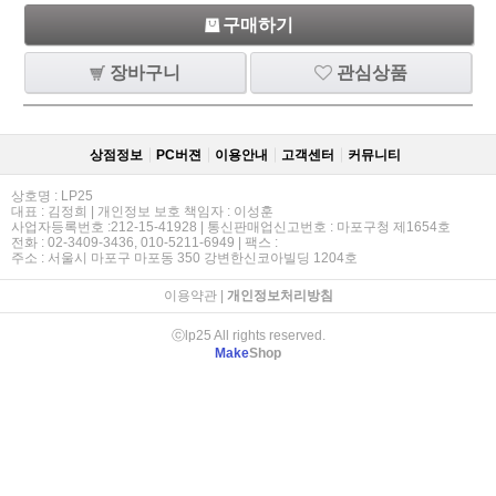
구매하기
장바구니
관심상품
상점정보
PC버젼
이용안내
고객센터
커뮤니티
상호명 : LP25
대표 : 김정희 | 개인정보 보호 책임자 : 이성훈
사업자등록번호 :212-15-41928 | 통신판매업신고번호 : 마포구청 제1654호
전화 : 02-3409-3436, 010-5211-6949 | 팩스 :
주소 : 서울시 마포구 마포동 350 강변한신코아빌딩 1204호
이용약관
|
개인정보처리방침
ⓒlp25 All rights reserved.
Make
Shop