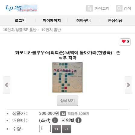
카테고리
검색
로그인
마이페이지
장바구니
관심상품
10인치/싱글/SP 음반
10인치 음반
0
하모니카불루우스(최희준)/새벽에 돌아가리(한명숙) - 손
석우 작곡
상세보기
상품가 :
300,000
원
적립금:6000원
배송비 :
(조건)
!
지역별
!
수량 :
+1
-1