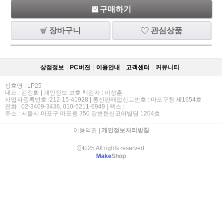
구매하기
장바구니
관심상품
상점정보
PC버젼
이용안내
고객센터
커뮤니티
상호명 : LP25
대표 : 김정희 | 개인정보 보호 책임자 : 이성훈
사업자등록번호 :212-15-41928 | 통신판매업신고번호 : 마포구청 제1654호
전화 : 02-3409-3436, 010-5211-6949 | 팩스 :
주소 : 서울시 마포구 마포동 350 강변한신코아빌딩 1204호
이용약관
|
개인정보처리방침
ⓒlp25 All rights reserved.
Make
Shop