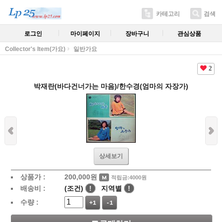
카테고리
검색
로그인
마이페이지
장바구니
관심상품
Collector's Item(가요)
일반가요
2
박재란(바다건너가는 마음)/한수경(엄마의 자장가)
상세보기
상품가 :
200,000
원
적립금:4000원
배송비 :
(조건)
!
지역별
!
수량 :
+1
-1