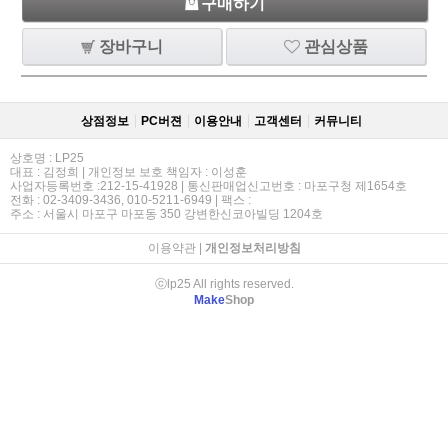
구매하기
장바구니
관심상품
상점정보
PC버젼
이용안내
고객센터
커뮤니티
상호명 : LP25
대표 : 김정희 | 개인정보 보호 책임자 : 이성훈
사업자등록번호 :212-15-41928 | 통신판매업신고번호 : 마포구청 제1654호
전화 : 02-3409-3436, 010-5211-6949 | 팩스 :
주소 : 서울시 마포구 마포동 350 강변한신코아빌딩 1204호
이용약관
|
개인정보처리방침
ⓒlp25 All rights reserved.
Make
Shop