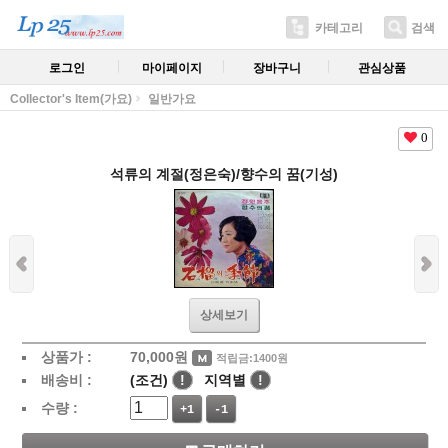
카테고리
검색
로그인
마이페이지
장바구니
관심상품
Collector's Item(가요)
일반가요
0
석류의 계절(정은숙)/향수의 꿈(기성)
상세보기
상품가 :
70,000
원
적립금:1400원
배송비 :
(조건)
!
지역별
!
수량 :
+1
-1