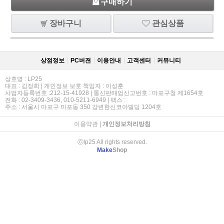
구매하기
장바구니
관심상품
상점정보
PC버젼
이용안내
고객센터
커뮤니티
상호명 : LP25
대표 : 김정희 | 개인정보 보호 책임자 : 이성훈
사업자등록번호 :212-15-41928 | 통신판매업신고번호 : 마포구청 제1654호
전화 : 02-3409-3436, 010-5211-6949 | 팩스 :
주소 : 서울시 마포구 마포동 350 강변한신코아빌딩 1204호
이용약관
|
개인정보처리방침
ⓒlp25 All rights reserved.
Make
Shop