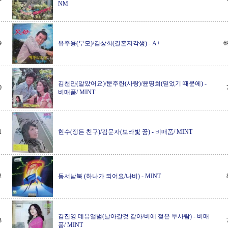
NM
9
유주용(부모)/김상희(결혼지각생)
-
A+
6
김천만(알았어요)/문주란(사랑)/윤명희(믿었기 때문에)
-
0
비매품/ MINT
1
현수(정든 친구)/김문자(보라빛 꿈)
-
비매품/ MINT
2
동서남북 (하나가 되어요/나비)
-
MINT
김진영 데뷰앨범(날아갈것 같아/비에 젖은 두사람)
-
비매
3
품/ MINT