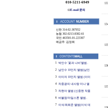
010-5211-6949
13
E-mail 문의
13
신한 314-02-387052
농협 302-0213-8382-61
국민 463501-01-223307
예금주: 김정희
13
1
박인수 '꽃과 나비'앨범..
13
2
남인수 10인치 앨범(남인
3
이미자 10인치 앨범 (이미
4
차중광의 내사랑 미나 앨
13
5
차현아 앨범 (신중현 작품
6
바블껌/마일스톤 앨범..
7
이석/최희준 앨범(이석 데
13