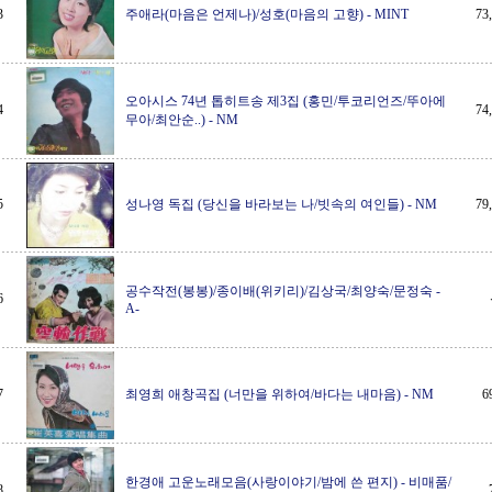
3
주애라(마음은 언제나)/성호(마음의 고향)
-
MINT
7
오아시스 74년 톱히트송 제3집 (홍민/투코리언즈/뚜아에
4
7
무아/최안순..)
-
NM
5
성나영 독집 (당신을 바라보는 나/빗속의 여인들)
-
NM
7
공수작전(봉봉)/종이배(위키리)/김상국/최양숙/문정숙
-
6
A-
7
최영희 애창곡집 (너만을 위하여/바다는 내마음)
-
NM
6
한경애 고운노래모음(사랑이야기/밤에 쓴 편지)
-
비매품/
8