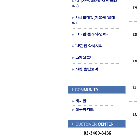
CD(가요/락&팝/재즈/클래
식..)
12
카세트테잎(가요/팝/클래
식)
LD (팝/클래식/영화)
12
LP관련 악세사리
스페샬코너
13
쟈켓,음반코너
13
게시판
질문과 대답
13
02-3409-3436