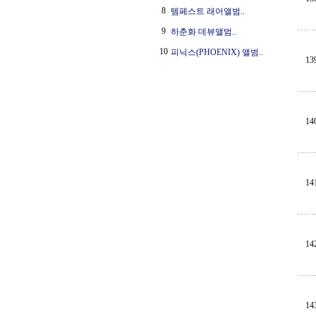
8
템페스트 래어앨범..
9
하춘화 데뷰앨범..
10
피닉스(PHOENIX) 앨범..
13
14
14
14
14