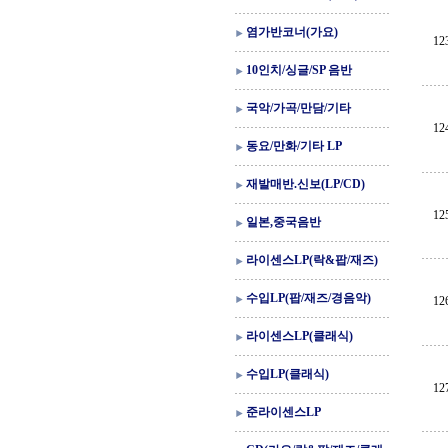
염가반코너(가요)
12
10인치/싱글/SP 음반
국악/가곡/만담/기타
12
동요/만화/기타 LP
재발매반.신보(LP/CD)
12
일본,중국음반
라이센스LP(락&팝/재즈)
수입LP(팝/재즈/경음악)
12
라이센스LP(클래식)
수입LP(클래식)
12
준라이센스LP