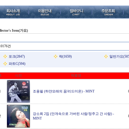
llector's Item(가요)
10176건
포크(2847)
락(1659)
일반가요(505
파트C(594)
호
사진
제품명
1
조용필 (하얀모래의 꿈/리드미온)
-
MINT
강소희 2집 (안개속으로 가버린 사람/정주고 간 사람)
-
2
MINT