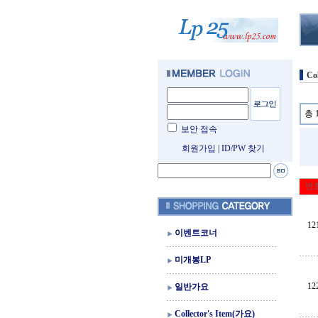
Co
총 
보안 접속
회원가입
|
ID/PW 찾기
번
12
이벤트코너
미개봉LP
12
일반가요
Collector's Item(가요)