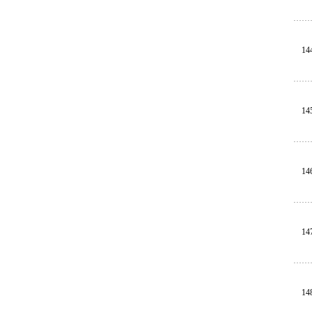
14
14
14
14
14