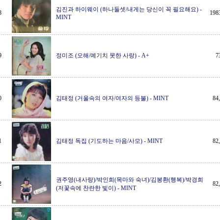
김진과 하이웨이 (하나둘셋/내게는 당신이 꼭 필요해요)
-
8
19
MINT
9
정미조 (오해/예기치 못한 사랑)
-
A+
7
0
김태정 (거울속의 여자/여자의 등불)
-
MINT
8
1
김태정 독집 (기도하는 마음/사모)
-
MINT
8
권주영(내사랑)/박인희(목마와 숙녀)/김봉환(행복)/박경희
2
8
(저꽃속에 찬란한 빛이)
-
MINT