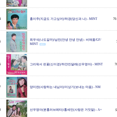
4
홍이주(지금도 가고싶어)/하경(당신과 나)
-
MINT
7
최우석(나도갈까)/남진(안녕 안녕 안녕)
-
비매품/GF/
5
MINT
6
그리워서 핀꽃(신이경)/하얀진달래(선우영아)
-
MINT
7
7
양미란(사랑하는 내님아)/이상기(보내는 마음)
-
NM
8
선우영아(분홍러브레타)/홍세민(사랑은 거짓말)
-
A+