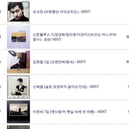
3
조규찬 (따뜻했던 커피조차도)
-
MINT
신촌블루스 3 (정경화/엄인호/이은미) (비오는 어느저녁/
4
9
향수)
-
초반/ MINT
5
김현철 1집 (오랜만에/동네)
-
MINT
8
6
신해철 (슬픈 표정하지 말아요/안녕)
-
MINT
7
이문세 7집 (옛사랑/저 햇살 속에 먼 여행)
-
MINT