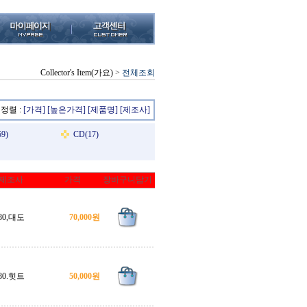
Collector's Item(가요)
>
전체조회
정렬 :
[가격]
[높은가격]
[제품명]
[제조사]
9)
CD(17)
제조사
가격
장바구니담기
80,대도
70,000원
80.힛트
50,000원