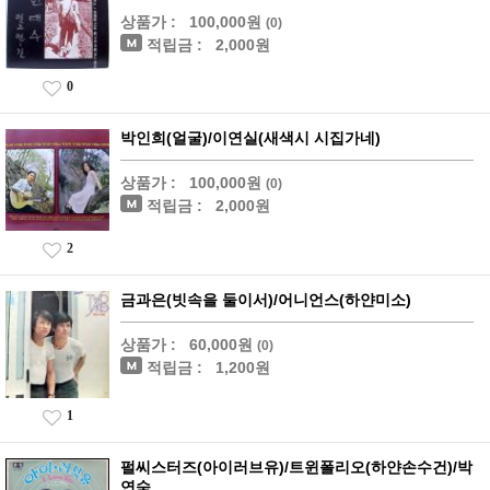
상품가 :
100,000원
(0)
적립금 :
2,000원
0
박인희(얼굴)/이연실(새색시 시집가네)
상품가 :
100,000원
(0)
적립금 :
2,000원
2
금과은(빗속을 둘이서)/어니언스(하얀미소)
상품가 :
60,000원
(0)
적립금 :
1,200원
1
펄씨스터즈(아이러브유)/트윈폴리오(하얀손수건)/박
연숙