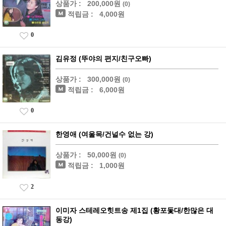
상품가 :
200,000원
(0)
적립금 :
4,000원
0
김유정 (뚜야의 편지/친구오빠)
상품가 :
300,000원
(0)
적립금 :
6,000원
0
한영애 (여울목/건널수 없는 강)
상품가 :
50,000원
(0)
적립금 :
1,000원
2
이미자 스테레오힛트송 제1집 (황포돛대/한많은 대
동강)