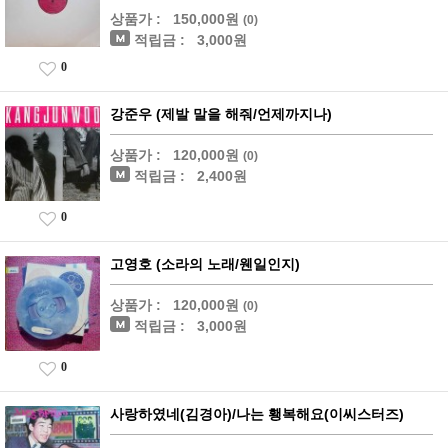
상품가 :
150,000원
(0)
적립금 :
3,000원
0
강준우 (제발 말을 해줘/언제까지나)
상품가 :
120,000원
(0)
적립금 :
2,400원
0
고영호 (소라의 노래/웬일인지)
상품가 :
120,000원
(0)
적립금 :
3,000원
0
사랑하였네(김경아)/나는 횅복해요(이씨스터즈)