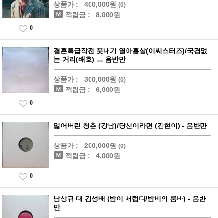
상품가 :
400,000원
(0)
적립금 :
8,000원
0
결혼특급작전 풋내기 열아홉살(이씨스터즈)/국경없
는 거리(배호) ㅡ 음반만
상품가 :
300,000원
(0)
적립금 :
6,000원
0
잃어버린 청춘 (강남)/당신이라면 (김현이) - 음반만
상품가 :
200,000원
(0)
적립금 :
4,000원
0
남상규 대 김성배 (밤이 서럽다/밤비의 룸바) - 음반
만