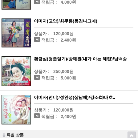
적립금 :
4,000원
이미자(고안)/최무룡(동경나그네)
상품가 :
120,000원
적립금 :
2,400원
황금심(청춘일기)/방태원(내가 아는 혜란)/남백송
상품가 :
250,000원
적립금 :
5,000원
이미자(언니)/성인성(삼남매)/강소희/배호..
상품가 :
120,000원
적립금 :
2,400원
특별 상품