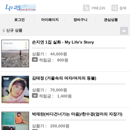
카테고리
검색
로그인
마이페이지
장바구니
관심상품
신규 상품
손지연 1집 실화 - My Life's Story
상품가 :
44,000원
적립금 :
800원
김태정 (거울속의 여자/여자의 등불)
상품가 :
70,000원
적립금 :
1,400원
박재란(바다건너가는 마음)/한수경(엄마의 자장가)
상품가 :
200,000원