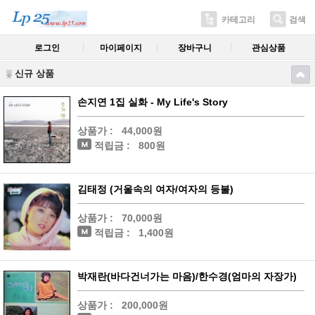
카테고리
검색
로그인
마이페이지
장바구니
관심상품
신규 상품
손지연 1집 실화 - My Life's Story
상품가 :
44,000원
적립금 :
800원
김태정 (거울속의 여자/여자의 등불)
상품가 :
70,000원
적립금 :
1,400원
박재란(바다건너가는 마음)/한수경(엄마의 자장가)
상품가 :
200,000원