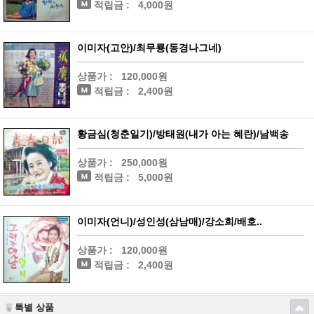
적립금 :
4,000원
이미자(고안)/최무룡(동경나그네)
상품가 :
120,000원
적립금 :
2,400원
황금심(청춘일기)/방태원(내가 아는 혜란)/남백송
상품가 :
250,000원
적립금 :
5,000원
이미자(언니)/성인성(삼남매)/강소희/배호..
상품가 :
120,000원
적립금 :
2,400원
특별 상품