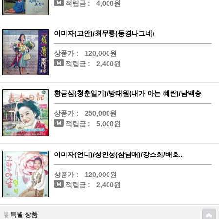
적립금 :
4,000원
이미자(고안)/최무룡(동경나그네)
상품가 :
120,000원
적립금 :
2,400원
황금심(청춘일기)/방태원(내가 아는 혜란)/남백송
상품가 :
250,000원
적립금 :
5,000원
이미자(언니)/성인성(삼남매)/강소희/배호..
상품가 :
120,000원
적립금 :
2,400원
특별 상품