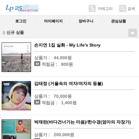
카테고리
검색
로그인
마이페이지
장바구니
관심상품
신규 상품
손지연 1집 실화 - My Life's Story
상품가 :
44,000원
적립금 :
800원
김태정 (거울속의 여자/여자의 등불)
상품가 :
70,000원
적립금 :
1,400원
박재란(바다건너가는 마음)/한수경(엄마의 자장가)
상품가 :
200,000원