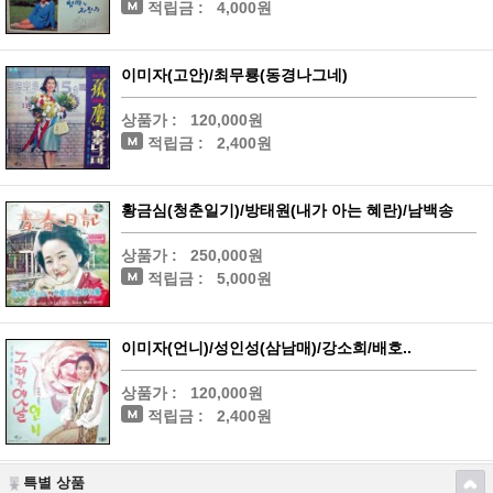
적립금 :
4,000원
이미자(고안)/최무룡(동경나그네)
상품가 :
120,000원
적립금 :
2,400원
황금심(청춘일기)/방태원(내가 아는 혜란)/남백송
상품가 :
250,000원
적립금 :
5,000원
이미자(언니)/성인성(삼남매)/강소희/배호..
상품가 :
120,000원
적립금 :
2,400원
특별 상품