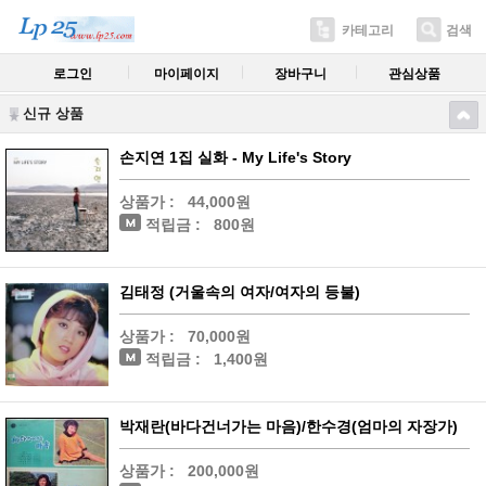
카테고리
검색
로그인
마이페이지
장바구니
관심상품
신규 상품
손지연 1집 실화 - My Life's Story
상품가 :
44,000원
적립금 :
800원
김태정 (거울속의 여자/여자의 등불)
상품가 :
70,000원
적립금 :
1,400원
박재란(바다건너가는 마음)/한수경(엄마의 자장가)
상품가 :
200,000원