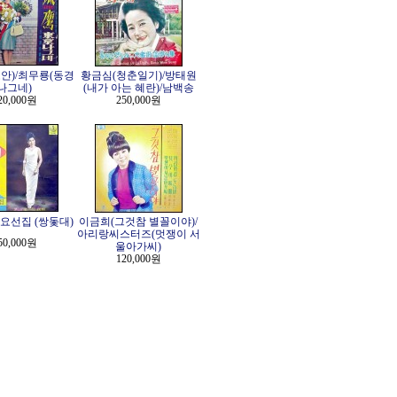
안)/최무룡(동경
황금심(청춘일기)/방태원
나그네)
(내가 아는 혜란)/남백송
20,000원
250,000원
요선집 (쌍돛대)
이금희(그것참 별꼴이야)/
아리랑씨스터즈(멋쟁이 서
50,000원
울아가씨)
120,000원