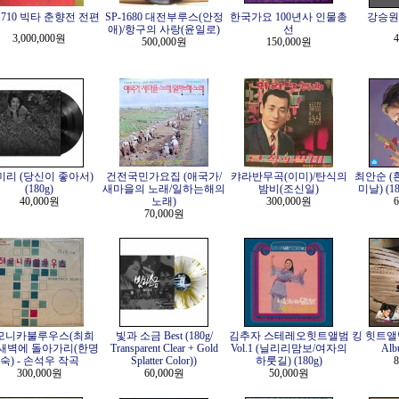
-1710 빅타 춘향전 전편
SP-1680 대전부루스(안정
한국가요 100년사 인물총
강승원 -
애)/항구의 사랑(윤일로)
선
3,000,000원
4
500,000원
150,000원
미리 (당신이 좋아서)
건전국민가요집 (애국가/
캬라반무곡(이미)/탄식의
최안순 (
(180g)
새마을의 노래/일하는해의
밤비(조신일)
미날) (180
40,000원
노래)
300,000원
6
70,000원
모니카불루우스(최희
빛과 소금 Best (180g/
김추자 스테레오힛트앨범
킹 힛트앨범 
/새벽에 돌아가리(한명
Transparent Clear + Gold
Vol.1 (닐리리맘보/여자의
Alb
숙) - 손석우 작곡
Splatter Color))
하룻길) (180g)
8
300,000원
60,000원
50,000원