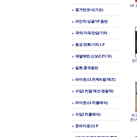
SP
염가반코너(가요)
10인치/싱글/SP 음반
국악/가곡/만담/기타
동요/만화/기타 LP
재발매반.신보(LP/CD)
장
일본,중국음반
라이센스LP(락&팝/재즈)
수입LP(팝/재즈/경음악)
라이센스LP(클래식)
수입LP(클래식)
하
준)
준라이센스LP