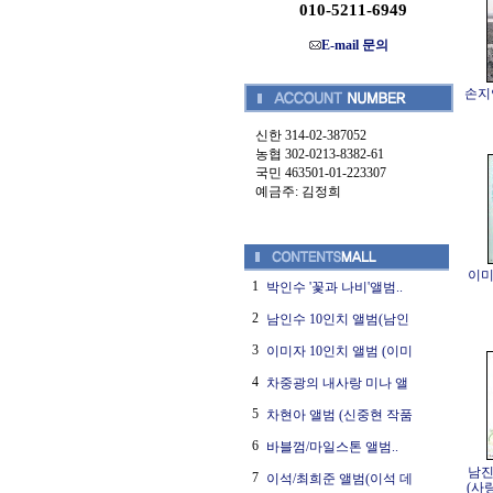
010-5211-6949
E-mail 문의
손지연
신한 314-02-387052
농협 302-0213-8382-61
국민 463501-01-223307
예금주: 김정희
이미
1
박인수 '꽃과 나비'앨범..
2
남인수 10인치 앨범(남인
3
이미자 10인치 앨범 (이미
4
차중광의 내사랑 미나 앨
5
차현아 앨범 (신중현 작품
6
바블껌/마일스톤 앨범..
남진
7
이석/최희준 앨범(이석 데
(사