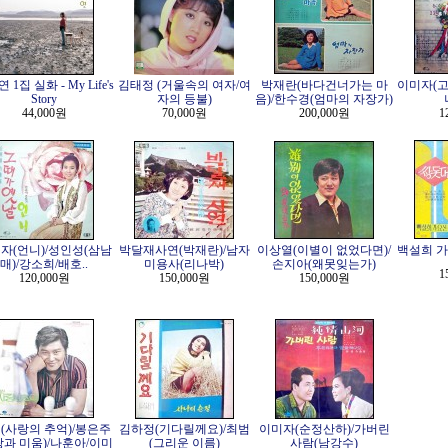
 1집 실화 - My Life's
김태정 (거울속의 여자/여
박재란(바다건너가는 마
이미자(고
Story
자의 등불)
음)/한수경(엄마의 자장가)
44,000원
70,000원
200,000원
1
자(언니)/성인성(삼남
박달재사연(박재란)/남자
이상열(이별이 없었다면)/
백설희 가
매)/강소희/배호..
미용사(리나박)
손지아(왜못잊는가)
1
120,000원
150,000원
150,000원
(사랑의 추억)/봉은주
김하정(기다릴께요)/최범
이미자(순정산하)/가버린
랑과 미움)/나훈아/이미
(그리운 이름)
사람(남강수)