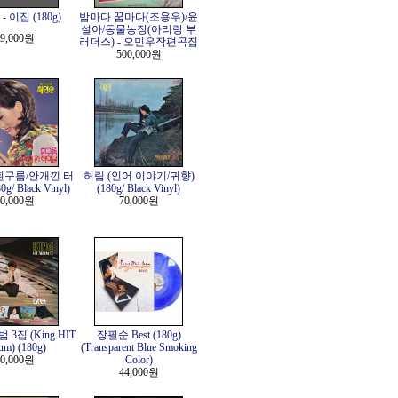
 이집 (180g)
밤마다 꿈마다(조용우)/윤
설아/동물농장(아리랑 부
9,000원
러더스) - 오민우작편곡집
500,000원
흰구름/안개낀 터
허림 (인어 이야기/귀향)
g/ Black Vinyl)
(180g/ Black Vinyl)
0,000원
70,000원
3집 (King HIT
장필순 Best (180g)
um) (180g)
(Transparent Blue Smoking
0,000원
Color)
44,000원