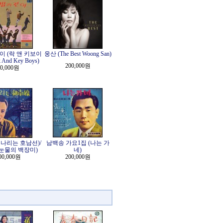
이 (락 앤 키보이
웅산 (The Best Woong San)
 And Key Boys)
200,000원
0,000원
나리는 호남선)/
남백송 가요1집 (나는 가
눈물의 백장미)
네)
00,000원
200,000원