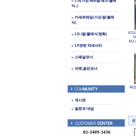
CD(가요/락&팝/재즈/클래
식..)
카세트테잎(가요/팝/클래
식)
633
LD (팝/클래식/영화)
S
MAA
LP관련 악세사리
스페샬코너
쟈켓,음반코너
배정
게시판
질문과 대답
02-3409-3436