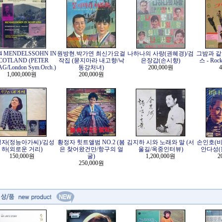
24 MENDELSSOHN IN
원방현.박가연 최신가요걸
나하나의 사랑(권혜경)/검
그밤과 같
COTLAND (PETER
작집 (묻지마라 내고향/낙
은장갑(손시향)
스 - Rock
G/London Sym.Orch.)
동강처녀)
200,000원
4
1,000,000원
200,000원
자(정능아가씨)/김성
황정자 힛트앨범 NO.2 (봄
김지하 시와 노래와 말 (서
손인호(비
하(외로운 거리)
은 찾어왔건만/항구의 얼
울길/옥중인터뷰)
안다성(
150,000원
굴)
1,200,000원
2
250,000원