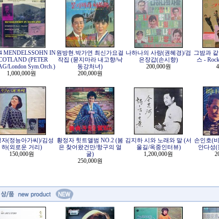
24 MENDELSSOHN IN
원방현.박가연 최신가요걸
나하나의 사랑(권혜경)/검
그밤과 같
COTLAND (PETER
작집 (묻지마라 내고향/낙
은장갑(손시향)
스 - Rock
G/London Sym.Orch.)
동강처녀)
200,000원
4
1,000,000원
200,000원
자(정능아가씨)/김성
황정자 힛트앨범 NO.2 (봄
김지하 시와 노래와 말 (서
손인호(비
하(외로운 거리)
은 찾어왔건만/항구의 얼
울길/옥중인터뷰)
안다성(
150,000원
굴)
1,200,000원
2
250,000원