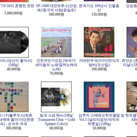
-1710 빅타 춘향전 전편
SP-1680 대전부루스(안정
한국가요 100년사 인물총
강승원 -
애)/항구의 사랑(윤일로)
선
3,000,000원
4
500,000원
150,000원
미리 (당신이 좋아서)
건전국민가요집 (애국가/
캬라반무곡(이미)/탄식의
최안순 (
(180g)
새마을의 노래/일하는해의
밤비(조신일)
미날) (180
40,000원
노래)
300,000원
6
70,000원
모니카불루우스(최희
빛과 소금 Best (180g/
김추자 스테레오힛트앨범
킹 힛트앨범 
/새벽에 돌아가리(한명
Transparent Clear + Gold
Vol.1 (닐리리맘보/여자의
Alb
숙) - 손석우 작곡
Splatter Color))
하룻길) (180g)
8
300,000원
60,000원
50,000원