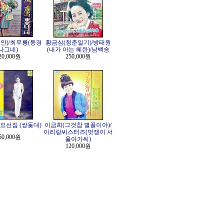
안)/최무룡(동경
황금심(청춘일기)/방태원
나그네)
(내가 아는 혜란)/남백송
20,000원
250,000원
요선집 (쌍돛대)
이금희(그것참 별꼴이야)/
아리랑씨스터즈(멋쟁이 서
50,000원
울아가씨)
120,000원