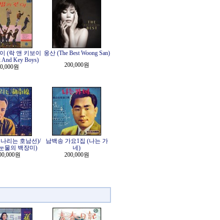
이 (락 앤 키보이
웅산 (The Best Woong San)
 And Key Boys)
200,000원
0,000원
나리는 호남선)/
남백송 가요1집 (나는 가
눈물의 백장미)
네)
00,000원
200,000원