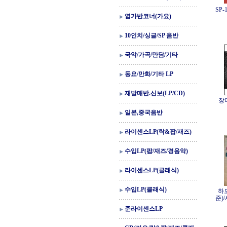
SP
염가반코너(가요)
10인치/싱글/SP 음반
국악/가곡/만담/기타
동요/만화/기타 LP
재발매반.신보(LP/CD)
장
일본,중국음반
라이센스LP(락&팝/재즈)
수입LP(팝/재즈/경음악)
라이센스LP(클래식)
수입LP(클래식)
하
준)
준라이센스LP