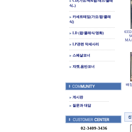
CD(가요/락&팝/재즈/클래
식..)
카세트테잎(가요/팝/클래
식)
633
LD (팝/클래식/영화)
S
MAA
LP관련 악세사리
스페샬코너
쟈켓,음반코너
배정
게시판
질문과 대답
02-3409-3436