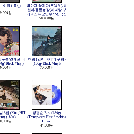
 이집 (180g)
밤마다 꿈마다(조용우)/윤
설아/동물농장(아리랑 부
9,000원
러더스) - 오민우작편곡집
500,000원
흰구름/안개낀 터
허림 (인어 이야기/귀향)
g/ Black Vinyl)
(180g/ Black Vinyl)
0,000원
70,000원
3집 (King HIT
장필순 Best (180g)
um) (180g)
(Transparent Blue Smoking
0,000원
Color)
44,000원