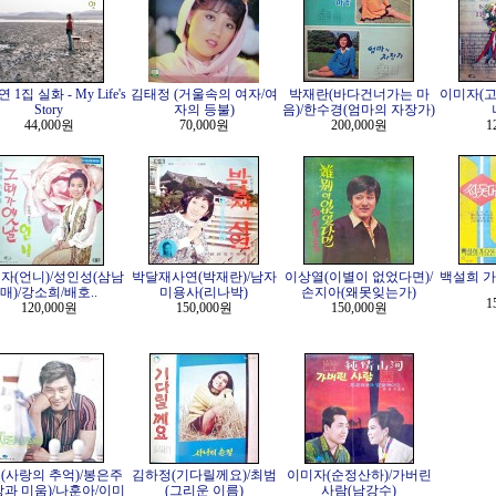
 1집 실화 - My Life's
김태정 (거울속의 여자/여
박재란(바다건너가는 마
이미자(고
Story
자의 등불)
음)/한수경(엄마의 자장가)
44,000원
70,000원
200,000원
1
자(언니)/성인성(삼남
박달재사연(박재란)/남자
이상열(이별이 없었다면)/
백설희 가
매)/강소희/배호..
미용사(리나박)
손지아(왜못잊는가)
1
120,000원
150,000원
150,000원
(사랑의 추억)/봉은주
김하정(기다릴께요)/최범
이미자(순정산하)/가버린
랑과 미움)/나훈아/이미
(그리운 이름)
사람(남강수)