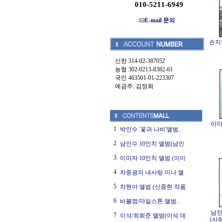
010-5211-6949
E-mail 문의
손지연
신한 314-02-387052
농협 302-0213-8382-61
국민 463501-01-223307
예금주: 김정희
이미
1
박인수 '꽃과 나비'앨범..
2
남인수 10인치 앨범(남인
3
이미자 10인치 앨범 (이미
4
차중광의 내사랑 미나 앨
5
차현아 앨범 (신중현 작품
6
바블껌/마일스톤 앨범..
남진
7
이석/최희준 앨범(이석 데
(사