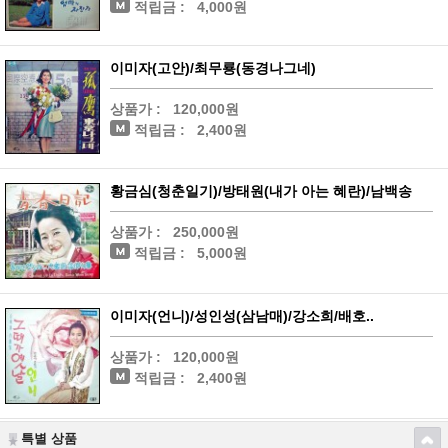
적립금 :
4,000원
이미자(고안)/최무룡(동경나그네)
상품가 :
120,000원
적립금 :
2,400원
황금심(청춘일기)/방태원(내가 아는 혜란)/남백송
상품가 :
250,000원
적립금 :
5,000원
이미자(언니)/성인성(삼남매)/강소희/배호..
상품가 :
120,000원
적립금 :
2,400원
특별 상품