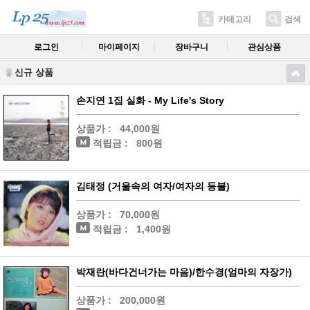
카테고리
검색
로그인
마이페이지
장바구니
관심상품
신규 상품
손지연 1집 실화 - My Life's Story
상품가 :
44,000원
적립금 :
800원
김태정 (거울속의 여자/여자의 등불)
상품가 :
70,000원
적립금 :
1,400원
박재란(바다건너가는 마음)/한수경(엄마의 자장가)
상품가 :
200,000원